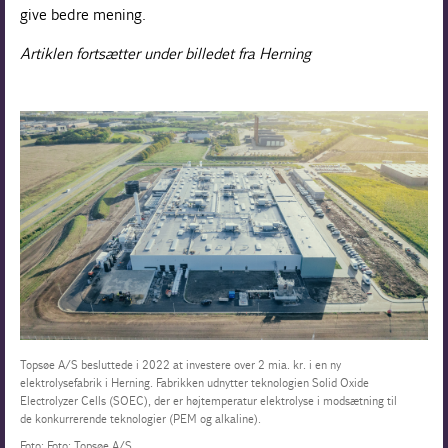
give bedre mening.
Artiklen fortsætter under billedet fra Herning
Topsøe A/S besluttede i 2022 at investere over 2 mia. kr. i en ny
elektrolysefabrik i Herning. Fabrikken udnytter teknologien Solid Oxide
Electrolyzer Cells (SOEC), der er højtemperatur elektrolyse i modsætning til
de konkurrerende teknologier (PEM og alkaline).
Foto: Foto: Topsøe A/S