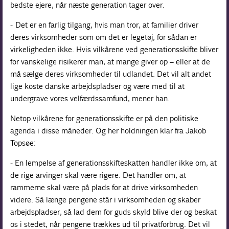
bedste ejere, når næste generation tager over.
- Det er en farlig tilgang, hvis man tror, at familier driver
deres virksomheder som om det er legetøj, for sådan er
virkeligheden ikke. Hvis vilkårene ved generationsskifte bliver
for vanskelige risikerer man, at mange giver op – eller at de
må sælge deres virksomheder til udlandet. Det vil alt andet
lige koste danske arbejdspladser og være med til at
undergrave vores velfærdssamfund, mener han.
Netop vilkårene for generationsskifte er på den politiske
agenda i disse måneder. Og her holdningen klar fra Jakob
Topsøe:
- En lempelse af generationsskifteskatten handler ikke om, at
de rige arvinger skal være rigere. Det handler om, at
rammerne skal være på plads for at drive virksomheden
videre. Så længe pengene står i virksomheden og skaber
arbejdspladser, så lad dem for guds skyld blive der og beskat
os i stedet, når pengene trækkes ud til privatforbrug. Det vil