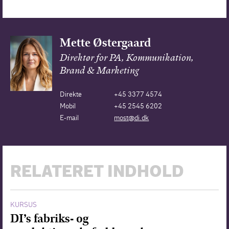
Mette Østergaard
Direktør for PA, Kommunikation,
Brand & Marketing
Direkte
+45 3377 4574
Mobil
+45 2545 6202
E-mail
most@di.dk
RELATERET INDHOLD
KURSUS
DI’s fabriks- og