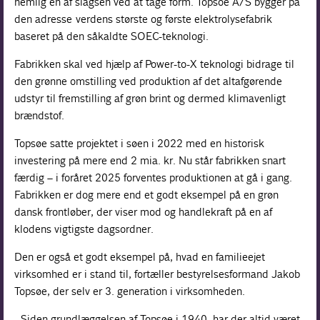
nemlig en af slagsen ved at tage form. Topsoe A/S bygger på
den adresse verdens største og første elektrolysefabrik
baseret på den såkaldte SOEC-teknologi.
Fabrikken skal ved hjælp af Power-to-X teknologi bidrage til
den grønne omstilling ved produktion af det altafgørende
udstyr til fremstilling af grøn brint og dermed klimavenligt
brændstof.
Topsøe satte projektet i søen i 2022 med en historisk
investering på mere end 2 mia. kr. Nu står fabrikken snart
færdig – i foråret 2025 forventes produktionen at gå i gang.
Fabrikken er dog mere end et godt eksempel på en grøn
dansk frontløber, der viser mod og handlekraft på en af
klodens vigtigste dagsordner.
Den er også et godt eksempel på, hvad en familieejet
virksomhed er i stand til, fortæller bestyrelsesformand Jakob
Topsøe, der selv er 3. generation i virksomheden.
- Siden grundlæggelsen af Topsøe i 1940, har der altid været