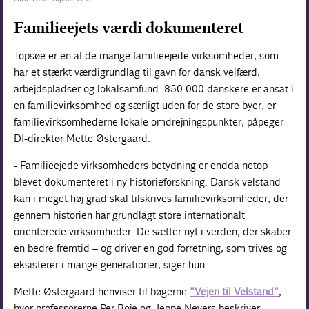
Familieejets værdi dokumenteret
Topsøe er en af de mange familieejede virksomheder, som
har et stærkt værdigrundlag til gavn for dansk velfærd,
arbejdspladser og lokalsamfund. 850.000 danskere er ansat i
en familievirksomhed og særligt uden for de store byer, er
familievirksomhederne lokale omdrejningspunkter, påpeger
DI-direktør Mette Østergaard.
- Familieejede virksomheders betydning er endda netop
blevet dokumenteret i ny historieforskning. Dansk velstand
kan i meget høj grad skal tilskrives familievirksomheder, der
gennem historien har grundlagt store internationalt
orienterede virksomheder. De sætter nyt i verden, der skaber
en bedre fremtid – og driver en god forretning, som trives og
eksisterer i mange generationer, siger hun.
Mette Østergaard henviser til bøgerne
”Vejen til Velstand”
,
hvor professorerne Per Boje og Jeppe Nevers beskriver,