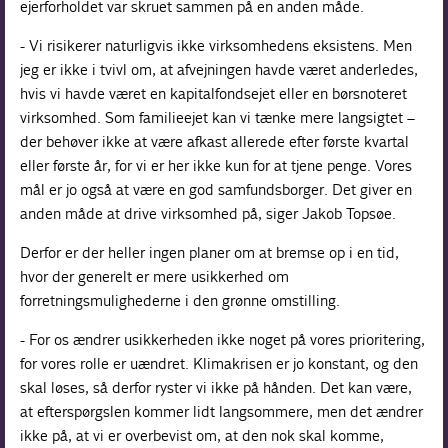
ejerforholdet var skruet sammen på en anden måde.
- Vi risikerer naturligvis ikke virksomhedens eksistens. Men
jeg er ikke i tvivl om, at afvejningen havde været anderledes,
hvis vi havde været en kapitalfondsejet eller en børsnoteret
virksomhed. Som familieejet kan vi tænke mere langsigtet –
der behøver ikke at være afkast allerede efter første kvartal
eller første år, for vi er her ikke kun for at tjene penge. Vores
mål er jo også at være en god samfundsborger. Det giver en
anden måde at drive virksomhed på, siger Jakob Topsøe.
Derfor er der heller ingen planer om at bremse op i en tid,
hvor der generelt er mere usikkerhed om
forretningsmulighederne i den grønne omstilling.
- For os ændrer usikkerheden ikke noget på vores prioritering,
for vores rolle er uændret. Klimakrisen er jo konstant, og den
skal løses, så derfor ryster vi ikke på hånden. Det kan være,
at efterspørgslen kommer lidt langsommere, men det ændrer
ikke på, at vi er overbevist om, at den nok skal komme,