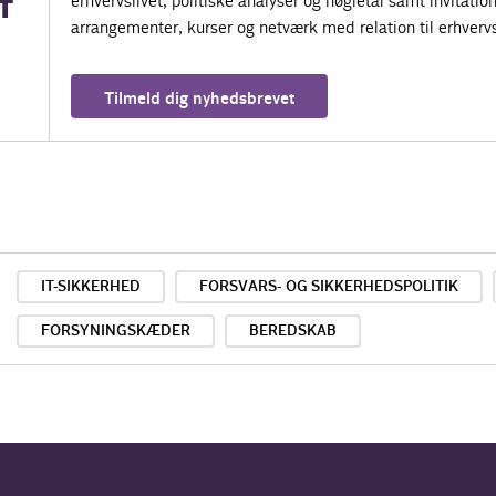
erhvervslivet, politiske analyser og nøgletal samt invitatione
T
arrangementer, kurser og netværk med relation til erhvervs
Tilmeld dig nyhedsbrevet
IT-SIKKERHED
FORSVARS- OG SIKKERHEDSPOLITIK
FORSYNINGSKÆDER
BEREDSKAB