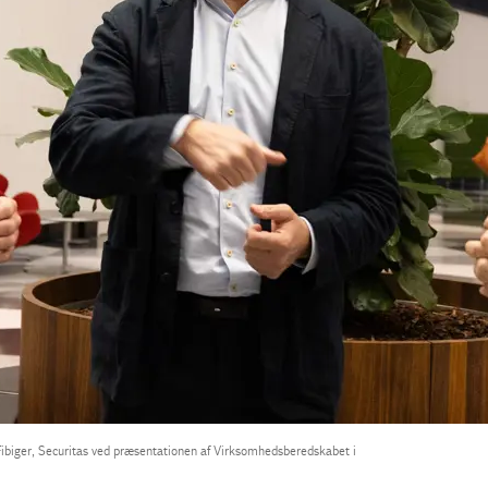
 Fibiger, Securitas ved præsentationen af Virksomhedsberedskabet i