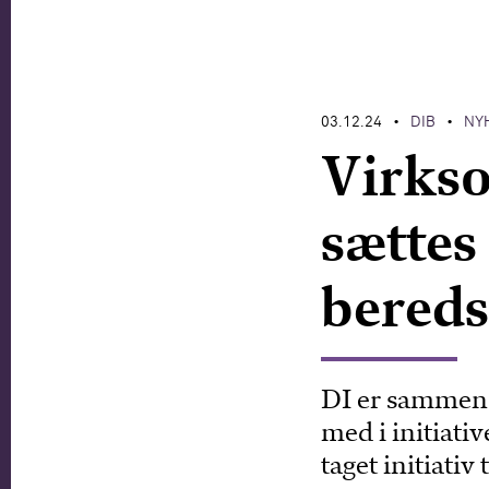
03.12.24
DIB
NY
•
•
Virks
sættes
bered
DI er sammen
med i initiat
taget initiativ t