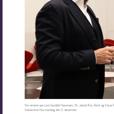
Fra venstre ses Lars Sandahl Sørensen, DI, Jakob Riis, Falck og Claus
Industriens Hus mandag den 2. december.