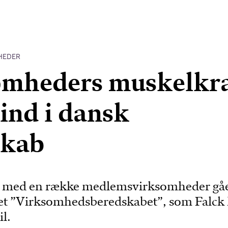
HEDER
omheders muskelkra
 ind i dansk
skab
 med en række medlemsvirksomheder gå
ivet ”Virksomhedsberedskabet”, som Falck
il.