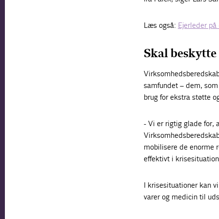
Læs også:
Ejerleder på
Skal beskytte
Virksomhedsberedskabet
samfundet – dem, som i
brug for ekstra støtte o
- Vi er rigtig glade f
Virksomhedsberedskabet
mobilisere de enorme r
effektivt i krisesituatio
I krisesituationer kan 
varer og medicin til ud