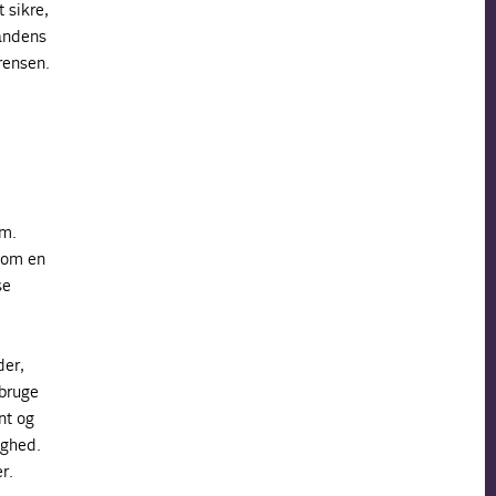
 sikre,
nandens
rensen.
dm.
 som en
se
der,
 bruge
nt og
ighed.
r.