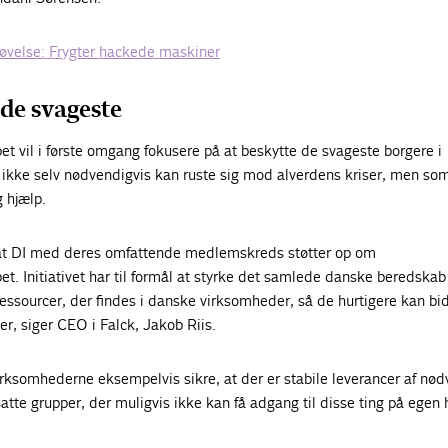
 øvelse: Frygter hackede maskiner
 de svageste
 vil i første omgang fokusere på at beskytte de svageste borgere i
kke selv nødvendigvis kan ruste sig mod alverdens kriser, men so
g hjælp.
or, at DI med deres omfattende medlemskreds støtter op om
. Initiativet har til formål at styrke det samlede danske beredskab
essourcer, der findes i danske virksomheder, så de hurtigere kan bi
ner, siger CEO i Falck, Jakob Riis.
virksomhederne eksempelvis sikre, at der er stabile leverancer af nø
satte grupper, der muligvis ikke kan få adgang til disse ting på egen