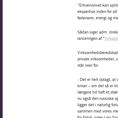
”Erhvervslivet kan spil
ekspertise inden for alt
fødevarer, energi og me
Sådan siger adm. direk
lanceringen af ”
Virkso
Virksomhedsberedskabet
private virksomheder,
står over for.
- Det er helt oplagt, a
kriser – om det så er k
længere tid haft et stæ
nu også den russiske ag
ligger det i naturlig fo
sammen med vores medl
fra Falck, siger Lars S