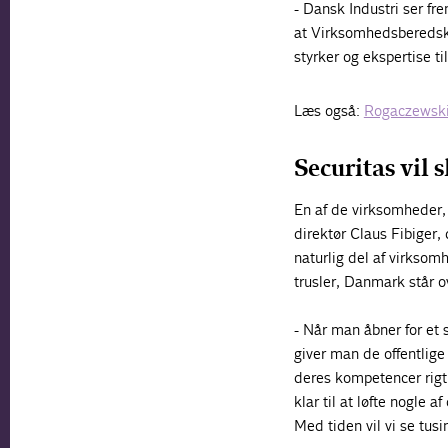
- Dansk Industri ser fr
at Virksomhedsberedska
styrker og ekspertise t
Læs også:
Rogaczewski
Securitas vil 
En af de virksomheder,
direktør Claus Fibiger,
naturlig del af virkso
trusler, Danmark står ov
- Når man åbner for et
giver man de offentlig
deres kompetencer rigt
klar til at løfte nogle 
Med tiden vil vi se tusi