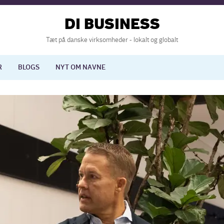
DI BUSINESS
Tæt på danske virksomheder - lokalt og globalt
R
BLOGS
NYT OM NAVNE
lisering
International økonomi
nelse
Europapolitik