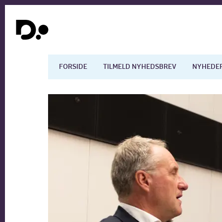
FORSIDE
TILMELD NYHEDSBREV
NYHEDE
Dansk økonomi
Digita
Arbejdsmarkedet
Uddan