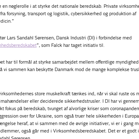
le en nøglerolle i at styrke det nationale beredskab. Private virksomh
 fra forsyning, transport og logistik, cybersikkerhed og produktion af
dicin.”
tør Lars Sandahl Sørensen, Dansk Industri (DI) i forbindelse med
mhedsberedskabet
”, som Falck har taget initiativ til.
 har til formål at styrke samarbejdet mellem offentlige myndighed
 så vi sammen kan beskytte Danmark mod de mange komplekse trusle
t virksomhedernes store muskelkraft tænkes ind, når vi skal ruste os
limahændelser eller deciderede sikkerhedstrusler. I DI har vi genne
rkt fokus på beredskab, tvunget af alvorlige kriser som coronapande
gression over for Ukraine, som også truer hele sikkerheden i Europa
rlængelse heraf, at vi sammen med de øvrige initiativer, vi er i gang 
emmer, også går med i Virksomhedsberedskabet. Det er et godt in
andahl Sørensen.