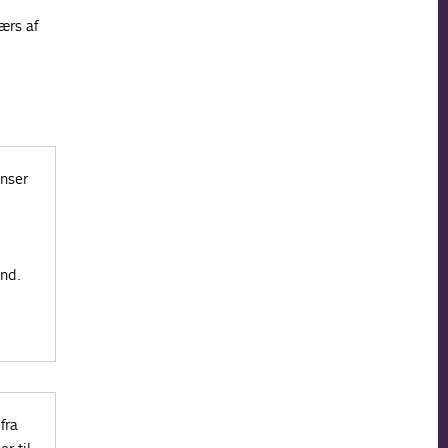
ærs af
enser
und.
fra