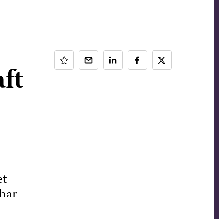
ft
et
 har