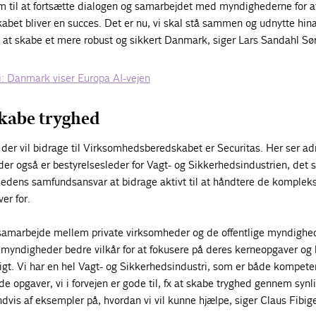
em til at fortsætte dialogen og samarbejdet med myndighederne for at
bet bliver en succes. Det er nu, vi skal stå sammen og udnytte hi
il at skabe et mere robust og sikkert Danmark, siger Lars Sandahl Sø
: Danmark viser Europa AI-vejen
skabe tryghed
 der vil bidrage til Virksomhedsberedskabet er Securitas. Her ser a
 der også er bestyrelsesleder for Vagt- og Sikkerhedsindustrien, det
mhedens samfundsansvar at bidrage aktivt til at håndtere de komplek
er for.
 samarbejde mellem private virksomheder og de offentlige myndighe
e myndigheder bedre vilkår for at fokusere på deres kerneopgaver og
igt. Vi har en hel Vagt- og Sikkerhedsindustri, som er både kompete
af de opgaver, vi i forvejen er gode til, fx at skabe tryghed gennem synl
ndvis af eksempler på, hvordan vi vil kunne hjælpe, siger Claus Fibige