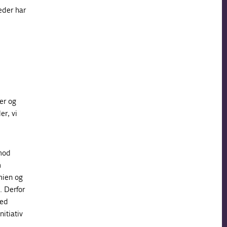
eder har
er og
r, vi
 mod
m
mien og
. Derfor
med
itiativ