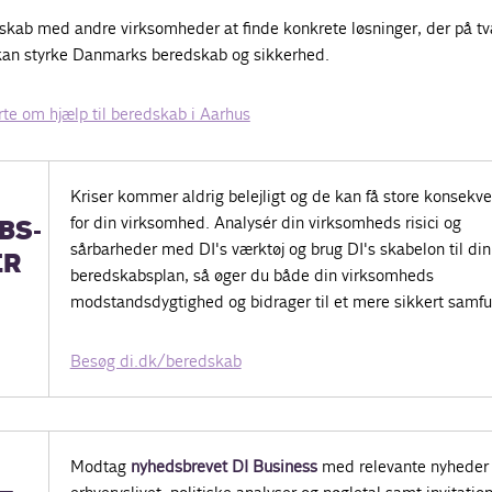
esskab med andre virksomheder at finde konkrete løsninger, der på tv
 kan styrke Danmarks beredskab og sikkerhed.
ørte om hjælp til beredskab i Aarhus
Kriser kommer aldrig belejligt og de kan få store konsekv
for din virksomhed. Analysér din virksomheds risici og
BS-
sårbarheder med DI's værktøj og brug DI's skabelon til din
ER
beredskabsplan, så øger du både din virksomheds
modstandsdygtighed og bidrager til et mere sikkert samf
Besøg di.dk/beredskab
Modtag
nyhedsbrevet DI Business
med relevante nyheder 