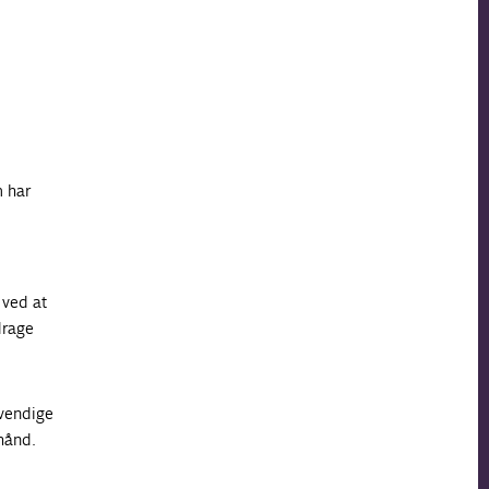
m har
 ved at
drage
dvendige
 hånd.