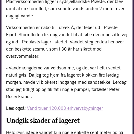
Plastvirksomheden ligger i sydsjællandske Præstø, der blev
ramt af en stormflod, som sendte vandstanden 2 meter over
dagligt vande.
Virksomheden er nabo til Tubæk Å, der løber ud i Præstø
Fjord. Stormfloden fik dog vandet til at løbe den modsatte vej
og ind i Proplasts lager i stedet. Vandet steg endda henover
den beskyttelsesmur, som i 30 år har sikret mod
oversvømmelser.
- Vandmængderne var voldsomme, og det var helt uventet
naturligvis. Da jeg tog hjem fra lageret klokken fire lørdag
morgen, havde vi blokeret indgange med sandsække. Lørdag
stod jeg tidligt op og fik fat i nogle pumper, fortæller Peter
Rosenkrands.
Læs også:
Vand truer 120.000 erhvervsbygninger
Undgik skader af lageret
Heldigvis nåede vandet kun nogle enkelte centimeter op på