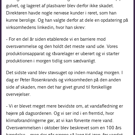
gulvet, og lageret af plastvarer blev derfor ikke skadet.
Direktøren havde nogle nervøse kunder i røret, som han
kunne berolige. Og han valgte derfor at dele en opdatering på
virksomhedens linkedin, hvor han skrev:
- For en del år siden etablerede vi en barriere mod
oversvømmelse og den holdt det meste vand ude. Vores
produktionsapparat og råvarelager er uberørt og vi starter
produktionen i morgen tidlig som sædvanligt.
Det sidste vand blev støvsuget op inden mandag morgen. I
dag er Peter Rosenkrands og virksomheden på den anden
side af skaden, men det har givet grund til forskellige
overvejelser.
- Vi er blevet meget mere bevidste om, at vandafledning er
højere på dagsordenen. Og vi ser ind i en fremtid, hvor
klimaforandringerne gør, at vi kan forvente mere vand.
Oversvømmelsen i oktober blev beskrevet som en 100 års
hændelse – men der går næppe så lang tid igen, før vandet