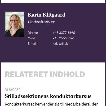
Karin Klitgaard
Underdirektør
Direkte
+45 3377 3695
Mobil
+45 2565 0241
E-mail
kakl@di.dk
RELATERET INDHOLD
DI BYGGERI
Stilladssektionens konduktørkursus
Konduktørkurset henvender sig til medarbejdere, der