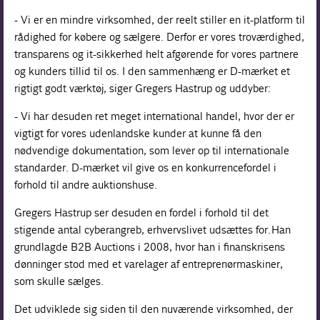
- Vi er en mindre virksomhed, der reelt stiller en it-platform til
rådighed for købere og sælgere. Derfor er vores troværdighed,
transparens og it-sikkerhed helt afgørende for vores partnere
og kunders tillid til os. I den sammenhæng er D-mærket et
rigtigt godt værktøj, siger Gregers Hastrup og uddyber:
- Vi har desuden ret meget international handel, hvor der er
vigtigt for vores udenlandske kunder at kunne få den
nødvendige dokumentation, som lever op til internationale
standarder. D-mærket vil give os en konkurrencefordel i
forhold til andre auktionshuse.
Gregers Hastrup ser desuden en fordel i forhold til det
stigende antal cyberangreb, erhvervslivet udsættes for. Han
grundlagde B2B Auctions i 2008, hvor han i finanskrisens
dønninger stod med et varelager af entreprenørmaskiner,
som skulle sælges.
Det udviklede sig siden til den nuværende virksomhed, der