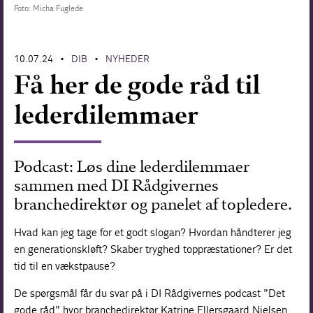
Foto: Micha Fuglede
Forskning
10.07.24
DIB
NYHEDER
•
•
Få her de gode råd til
lederdilemmaer
Podcast: Løs dine lederdilemmaer
sammen med DI Rådgivernes
branchedirektør og panelet af topledere.
Hvad kan jeg tage for et godt slogan? Hvordan håndterer jeg
en generationskløft? Skaber tryghed toppræstationer? Er det
tid til en vækstpause?
De spørgsmål får du svar på i DI Rådgivernes podcast ”Det
gode råd” hvor branchedirektør Katrine Ellersgaard Nielsen