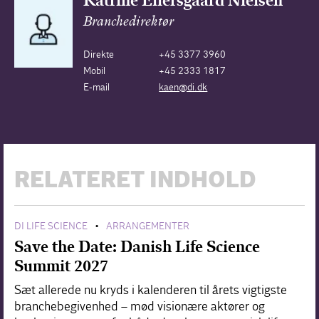
Katrine Ellersgaard Nielsen
Branchedirektør
Direkte
+45 3377 3960
Mobil
+45 2333 1817
E-mail
kaen@di.dk
RELATERET INDHOLD
DI LIFE SCIENCE
ARRANGEMENTER
•
Save the Date: Danish Life Science
Summit 2027
Sæt allerede nu kryds i kalenderen til årets vigtigste
branchebegivenhed – mød visionære aktører og