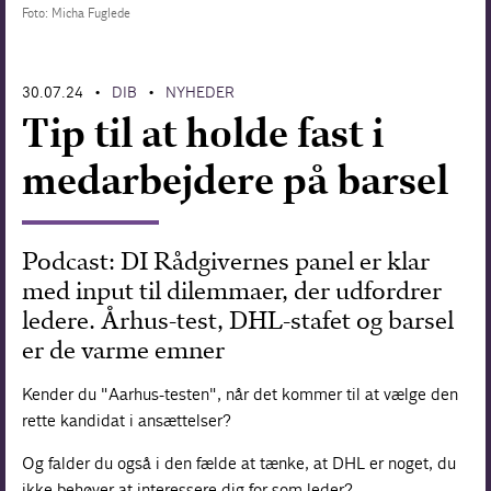
Foto: Micha Fuglede
Forskning
30.07.24
DIB
NYHEDER
•
•
Tip til at holde fast i
medarbejdere på barsel
Podcast: DI Rådgivernes panel er klar
med input til dilemmaer, der udfordrer
ledere. Århus-test, DHL-stafet og barsel
er de varme emner
Kender du "Aarhus-testen", når det kommer til at vælge den
rette kandidat i ansættelser?
Og falder du også i den fælde at tænke, at DHL er noget, du
ikke behøver at interessere dig for som leder?