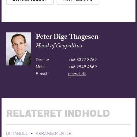
Peter Dige Thagesen
Head of Geopolitics
Direkte
+45 3377 3752
Mobil
+45 2949 4569
E-mail
pth@di.dk
RELATERET INDHOLD
DI HANDEL
ARRANGEMENTER
•