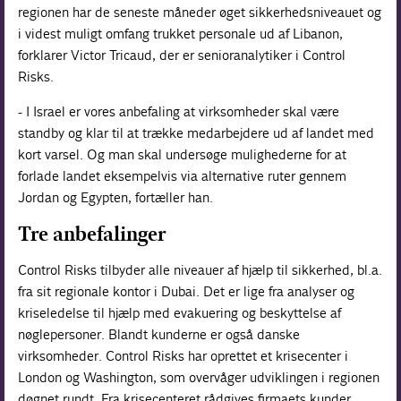
regionen har de seneste måneder øget sikkerhedsniveauet og
i videst muligt omfang trukket personale ud af Libanon,
forklarer Victor Tricaud, der er senioranalytiker i Control
Risks.
- I Israel er vores anbefaling at virksomheder skal være
standby og klar til at trække medarbejdere ud af landet med
kort varsel. Og man skal undersøge mulighederne for at
forlade landet eksempelvis via alternative ruter gennem
Jordan og Egypten, fortæller han.
Tre anbefalinger
Control Risks tilbyder alle niveauer af hjælp til sikkerhed, bl.a.
fra sit regionale kontor i Dubai. Det er lige fra analyser og
kriseledelse til hjælp med evakuering og beskyttelse af
nøglepersoner. Blandt kunderne er også danske
virksomheder. Control Risks har oprettet et krisecenter i
London og Washington, som overvåger udviklingen i regionen
døgnet rundt. Fra krisecenteret rådgives firmaets kunder.