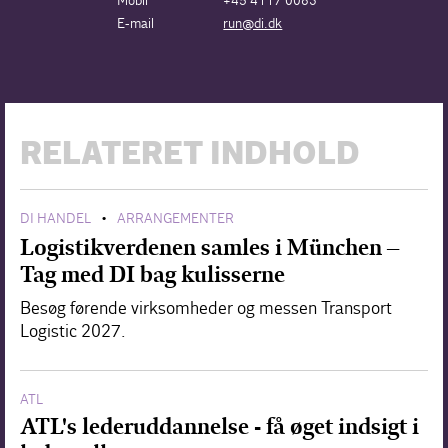
Mobil
+45 4117 0083
E-mail
run@di.dk
RELATERET INDHOLD
DI HANDEL
ARRANGEMENTER
•
Logistikverdenen samles i München –
Tag med DI bag kulisserne
Besøg førende virksomheder og messen Transport
Logistic 2027.
ATL
ATL's lederuddannelse - få øget indsigt i