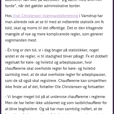
byrde”, når det gælder administrative byrder.
Hos
Visti Christensen Vognmandsforretning
i Vamdrup har
man allerede nok at se til med at indberette statistik om fx
told, skat og moms til det offentlige. Det er den tiltagende
mængde af nye og mere komplicerede regler, som generer
vognmanden mest.
- Én ting er den tid, vi i dag bruger på statistikker, noget
andet er de regler, vi til stadighed bliver pålagt. Fx et dobbelt
regelsæt for køre- og hviletid og arbejdspauser, hvor
chaufførerne skal overholde regler for køre- og hviletid
samtidig med, at de skal overholde regler for arbejdspauser,
som de så også skal registrere. Chaufførerne kan simpelthen
ikke finde ud af det, fortæller Ole Christensen og fortsætter:
- Vi bruger meget tid på at undervise chaufførerne i reglerne.
Men de har heller ikke uddannet sig som lastbilchauffører for
at blive bogholdere. Og så har man samtidig indført, at de