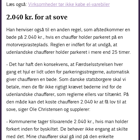
Læs også:
Virksomheder tør ikke købe el-varebiler
2.040 kr. for at sove
Han henviser også til en anden regel, som afstedkommer en
bøde på 2.040 kr., hvis en chauffør holder parkeret på en
motorvejsrasteplads. Reglen er indført for at undgå, at
udenlandske chauffører holder parkeret i mere end 25 timer.
- Det har haft den konsekvens, at Færdselsstyrelsen hver
gang et hjul er lidt uden for parkeringsstregerne, automatisk
giver chaufføren en bøde. Som danske statsborgere skal vi
betale, men de får ikke rigtigt krævet bøderne ind for de
udenlandske chauffører, som reglerne ellers var tiltænkt. På
den måde kan det koste chaufføren 2.040 kr at få lov til at
sove, siger Ole Christensen og supplerer:
- Kommunerne tager tilsvarende 2.040 kr., hvis man holder
forkert inden for byskiltet. De behøver ikke engang at skilte
med det. Mine chauffører skal gå ind på den enkelte