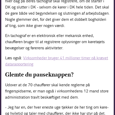
hver dag på deres tachograf skal registrere, om de starter i
DK og slutter i DK - selvom de kører i DK hele tiden. Det skal
de gøre både ved begyndelsen og slutningen af arbejdsdagen.
Nogle glemmer det, for det giver dem et dobbelt bogholderi
af ting, som ikke giver nogen værdi.
En tachograf er en elektronisk eller mekanisk enhed,
chaufføren bruger til at registrere oplysninger om køretøjets
bevægelser og førerens aktiviteter.
Læs også:
Virksomheder bruger 41 millioner timer på krævet
datarapportering
Glemte du pauseknappen?
Udover at de 70 chauffører skal kende reglerne på
fingerspidserne, er man også i virksomhedens 12 mand store
administration travlt beskæftiget med dem.
- Jeg har en, der hver eneste uge tjekker de her ting om køre-
og hviletid og taler med chauffører, der ikke har styr på det.