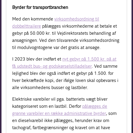
Byrder for transportbranchen
Med den kommende
virksomhedsordning til
dobbelttrailere
pålægges virksomhederne at betale et
gebyr på 50.000 kr. til Vejdirektoratets behandling af
ansøgningen. Ved den tilsvarende virksomhedsordning
til modulvogntogene var det gratis at ansøge.
I 2023 blev der indført et
nyt gebyr på 1.500 kr. på at
få udstedt bus- og godskørselstilladelser
. Ved samme
lejlighed blev der også indført et gebyr på 1.500. for
hver bekræftede kopi, der ifølge loven skal opbevares i
alle virksomhedens busser og lastbiler.
Elektriske varebiler vil pga. batteriets vægt bliver
kategoriseret som en lastbil. Derfor
pålægges de
grønne varebiler en række administrative byrder
, som
en dieselvarebil ikke pålægges, herunder krav om
tachograf, fartbegrænsninger og kravet om at have