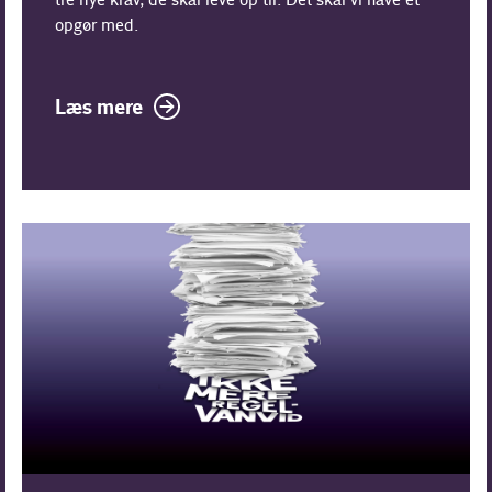
tre nye krav, de skal leve op til. Det skal vi have et
opgør med.
Læs mere