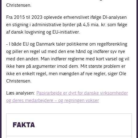
Christensen.
Fra 2015 til 2023 oplevede erhvervslivet ifølge DI-analysen
en stigning i administrative byrder på 4,5 mia. kr. som følge
af dansk lovgivning og EU-initiativer.
- I både EU og Danmark taler politikerne om regelforenkling
og piller en regel ud med den ene hånd og indfører syv nye
med den anden. Man indfører reglerne med kort varsel og vil
ikke høre på argumenter imod dem. Mit største problem er
ikke en enkelt regel, men mængden af nye regler, siger Ole
Christensen.
Læs analysen:
Papirarbejde er dyrt for danske virksomheder
og deres medarbejdere – og regningen vokser
FAKTA