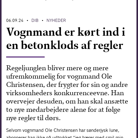
Forskning
06.09.24
DIB
NYHEDER
•
•
Vognmand er kørt ind i
en betonklods af regler
Regeljunglen bliver mere og mere
ufremkommelig for vognmand Ole
Christensen, der frygter for sin og andre
virksomheders konkurrenceevne. Han
overvejer desuden, om han skal ansætte
to nye medarbejdere alene for at følge
nye regler til dørs.
Selvom vognmand Ole Christensen har sønderjysk lune,
abonnerer han ikke på udtrykket “jeg bærer med smil min