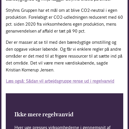
Stryhns Gruppen har et mål om at blive CO2-neutral i egen
produktion. Foreløbigt er CO2-udledningen reduceret med 60
pct. siden 2020 fra virksomhedens egen produktion, mens
genanvendelsen af affald er tæt på 90 pct.
Der er masser at se til med den bæredygtige omstilling og
den opgave vokser løbende. Og får vi enklere regler på andre
områder er det med til at frigøre ressourcer til at sætte ind på
det område. Det vil være mere værdiskabende, sagde
Kristian Kornerup Jensen.
Læs også: Sådan vil arbejdsgruppe rense ud i regelvanvid
Ikke mere regelvanvid
Hver uge presses virksomhederne i gennemsnit af