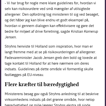
- Vi har brug for nogle mere klare guidelines for, hvordan vi
selv kan risikovurdere ved små mængder af utilsigtede
allergener. Den opfordring tog ministeren til sig ved besøget,
og det håber jeg kan blive endnu et godt eksempel på,
hvordan vi gennem dialogen kan effektivisere og gøre det
bedre for miljøet af drive forretning, sagde Kristian Kornerup
Jensen.
Stryhns henviste til Holland som inspiration, hvor man er
langt fremme med at se på risikovurderingen af allergener.
Fødevareminister Jacob Jensen greb den bold og lovede at
tage kontakt til Holland for at høre nærmere om deres
indsats. Guidelines på dette område vil formentlig skulle
fastlægges på EU-niveau.
Flere kræfter til bæredygtighed
Ministerens besøg gav også Stryhns anledning til at beskrive
virksomhedens indsats på det grønne område, hvor netop
bæredygtighed og miljø lægger Stryhns ekstra på sinde.