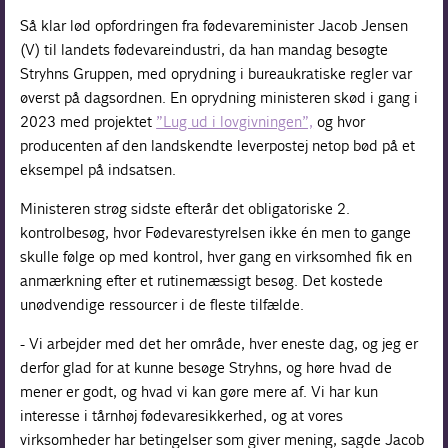
Så klar lød opfordringen fra fødevareminister Jacob Jensen
(V) til landets fødevareindustri, da han mandag besøgte
Stryhns Gruppen, med oprydning i bureaukratiske regler var
øverst på dagsordnen. En oprydning ministeren skød i gang i
2023 med projektet
”Lug ud i lovgivningen”,
og hvor
producenten af den landskendte leverpostej netop bød på et
eksempel på indsatsen.
Ministeren strøg sidste efterår det obligatoriske 2.
kontrolbesøg, hvor Fødevarestyrelsen ikke én men to gange
skulle følge op med kontrol, hver gang en virksomhed fik en
anmærkning efter et rutinemæssigt besøg. Det kostede
unødvendige ressourcer i de fleste tilfælde.
- Vi arbejder med det her område, hver eneste dag, og jeg er
derfor glad for at kunne besøge Stryhns, og høre hvad de
mener er godt, og hvad vi kan gøre mere af. Vi har kun
interesse i tårnhøj fødevaresikkerhed, og at vores
virksomheder har betingelser som giver mening, sagde Jacob