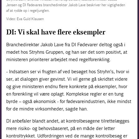
Jensen og DI Fødevares branchedirektør Jakob Lave beskriver her vigtigheden
af at rydde op i regeljunglen.
Video: Eva Guld Klausen
DI: Vi skal have flere eksempler
Branchedirektør Jakob Lave fra DI Fødevarer deltog også i
mødet hos Stryhns Gruppen, og han ser det som positivt, at
ministeren prioriterer arbejdet med regelforenkling.
- Indsatsen ser vi frugten af ved besøget hos Stryhn’s, hvor vi
ser, at dialogen giver gevinst. Vi vil gerne gå skridtet videre
og give ministeren endnu flere konkrete på eksempler, hvor
en forenkling vil være oplagt. Komplekse regler er en tung
byrde – også økonomisk - for fødevareindustrien, ikke mindst
for de mindre virksomheder, sagde han.
DI anbefaler blandt andet, at kontrolbesøgene tilrettelægges
mere risiko- og behovsbaseret, på en måde der letter
kontroltrykket. Udfordringen ved de mange kontrolbesøg er