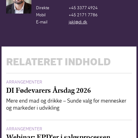
Direkte
+45 3377 4924
Mobil
+45 2171 7786
E-mail
jakl@di.dk
RELATERET INDHOLD
ARRANGEMENTER
DI Fødevarers Årsdag 2026
Mere end mad og drikke – Sunde valg for mennesker
og markeder i udvikling
ARRANGEMENTER
Webinar: EPD'er i salgsprocessen