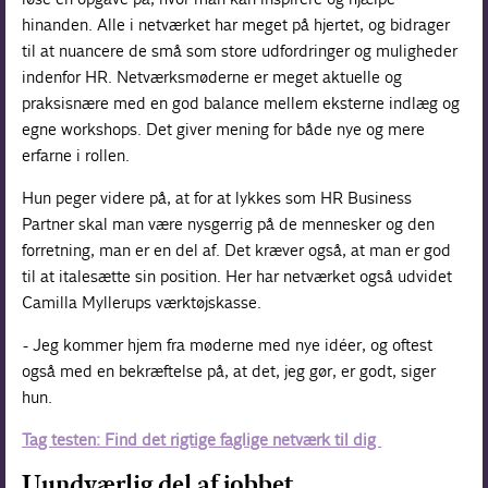
hinanden. Alle i netværket har meget på hjertet, og bidrager
til at nuancere de små som store udfordringer og muligheder
indenfor HR. Netværksmøderne er meget aktuelle og
praksisnære med en god balance mellem eksterne indlæg og
egne workshops. Det giver mening for både nye og mere
erfarne i rollen.
Hun peger videre på, at for at lykkes som HR Business
Partner skal man være nysgerrig på de mennesker og den
forretning, man er en del af. Det kræver også, at man er god
til at italesætte sin position. Her har netværket også udvidet
Camilla Myllerups værktøjskasse.
- Jeg kommer hjem fra møderne med nye idéer, og oftest
også med en bekræftelse på, at det, jeg gør, er godt, siger
hun.
Tag testen: Find det rigtige faglige netværk til dig
Uundværlig del af jobbet