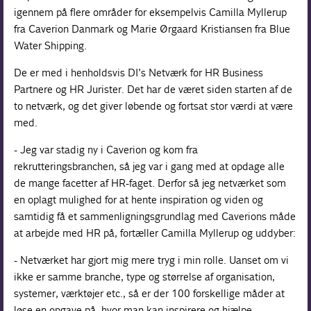
igennem på flere områder for eksempelvis Camilla Myllerup
fra Caverion Danmark og Marie Ørgaard Kristiansen fra Blue
Water Shipping.
De er med i henholdsvis DI’s Netværk for HR Business
Partnere og HR Jurister. Det har de været siden starten af de
to netværk, og det giver løbende og fortsat stor værdi at være
med.
- Jeg var stadig ny i Caverion og kom fra
rekrutteringsbranchen, så jeg var i gang med at opdage alle
de mange facetter af HR-faget. Derfor så jeg netværket som
en oplagt mulighed for at hente inspiration og viden og
samtidig få et sammenligningsgrundlag med Caverions måde
at arbejde med HR på, fortæller Camilla Myllerup og uddyber:
- Netværket har gjort mig mere tryg i min rolle. Uanset om vi
ikke er samme branche, type og størrelse af organisation,
systemer, værktøjer etc., så er der 100 forskellige måder at
løse en opgave på, hvor man kan inspirere og hjælpe