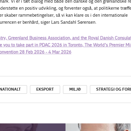
ark. Vi er i tæt dialog med både den danske og den grønlandske r
nderstøtte en positiv udvikling, og forventer også, at politikerne træff
r skaber rammebetingelser, så vi kan klare os i den internationale
urrencen er benhård, siger Lars Sandahl Sørensen.
try, Greenland Business Association, and the Royal Danish Consula
te you to take part in PDAC 2026 in Toronto, The World’s Premier Mi
Convention 28 Feb 2026 - 4 Mar 2026
NATIONALT
EKSPORT
MILJØ
STRATEGI OG FO