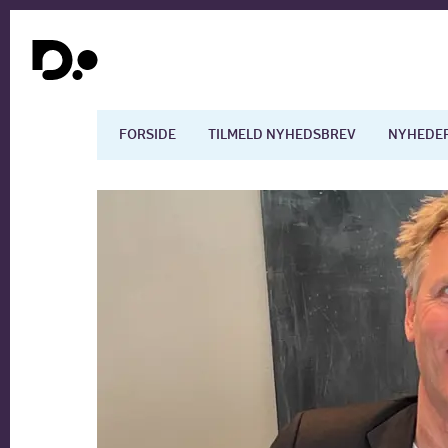
FORSIDE
TILMELD NYHEDSBREV
NYHEDE
Dansk økonomi
Digita
Arbejdsmarkedet
Uddan