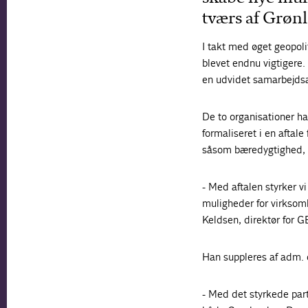
tværs af Grøn
I takt med øget geopol
blevet endnu vigtigere.
en udvidet samarbejdsa
De to organisationer h
formaliseret i en aftal
såsom bæredygtighed, d
- Med aftalen styrker v
muligheder for virksom
Keldsen, direktør for G
Han suppleres af adm. 
- Med det styrkede part