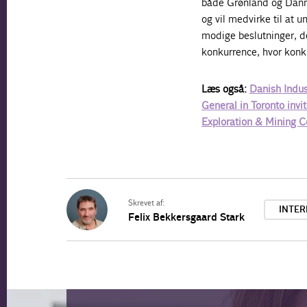
både Grønland og Danm
og vil medvirke til at u
modige beslutninger, de
konkurrence, hvor konk
Læs også:
Danish Indus
General in Toronto invi
Exploration & Mining 
Skrevet af:
INTER
Felix Bekkersgaard Stark