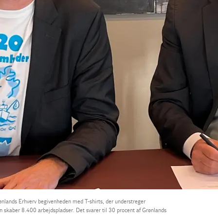
ønlands Erhverv begivenheden med T-shirts, der understreger
 skaber 8.400 arbejdspladser. Det svarer til 30 procent af Grønlands