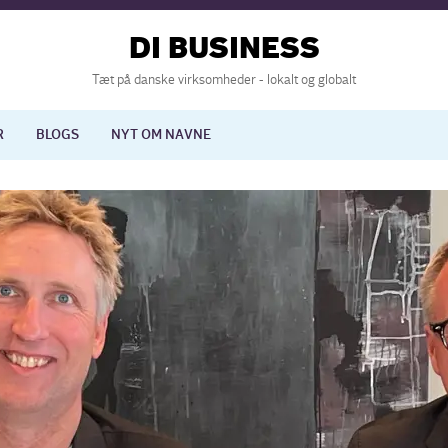
DI BUSINESS
Tæt på danske virksomheder - lokalt og globalt
R
BLOGS
NYT OM NAVNE
lisering
International økonomi
nelse
Europapolitik