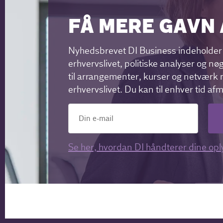
FÅ MERE GAVN 
Nyhedsbrevet DI Business indeholder 
erhvervslivet, politiske analyser og nøg
til arrangementer, kurser og netværk m
erhvervslivet. Du kan til enhver tid af
Se her, hvordan DI håndterer dine opl