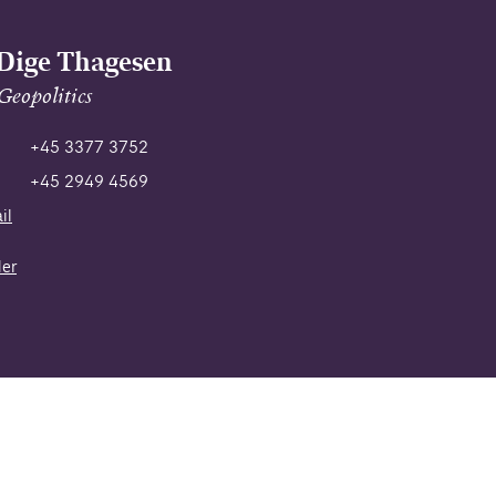
 Dige Thagesen
Geopolitics
+45 3377 3752
+45 2949 4569
il
er