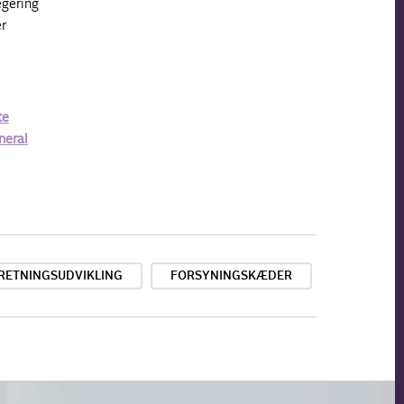
egering
er
te
neral
RRETNINGSUDVIKLING
FORSYNINGSKÆDER