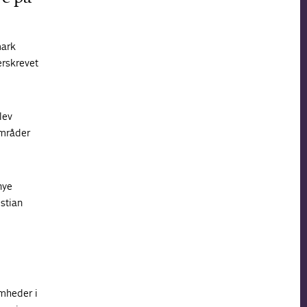
mark
erskrevet
lev
områder
nye
stian
omheder i