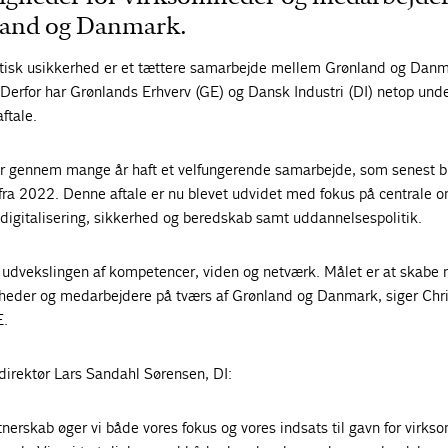
land og Danmark.
itisk usikkerhed er et tættere samarbejde mellem Grønland og Dan
 Derfor har Grønlands Erhverv (GE) og Dansk Industri (DI) netop und
ftale.
ar gennem mange år haft et velfungerende samarbejde, som senest b
e fra 2022. Denne aftale er nu blevet udvidet med fokus på centrale 
igitalisering, sikkerhed og beredskab samt uddannelsespolitik.
i udvekslingen af kompetencer, viden og netværk. Målet er at skabe 
heder og medarbejdere på tværs af Grønland og Danmark, siger Chri
E.
direktør Lars Sandahl Sørensen, DI:
nerskab øger vi både vores fokus og vores indsats til gavn for virks