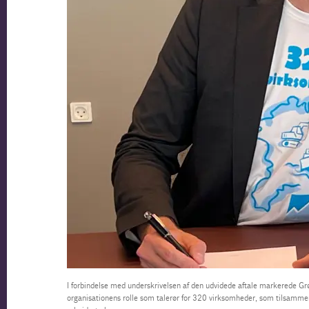
I forbindelse med underskrivelsen af den udvidede aftale markerede Gr
organisationens rolle som talerør for 320 virksomheder, som tilsammen