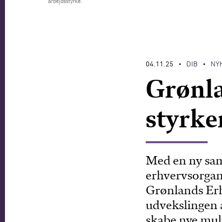
arbejdsstyrke.
04.11.25
DIB
NY
•
•
Grønla
styrke
Med en ny sama
erhvervsorgan
Grønlands Erh
udvekslingen 
skabe nye mul