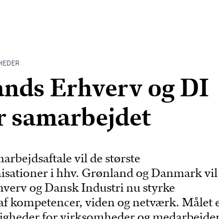
HEDER
nds Erhverv og DI
r samarbejdet
rbejdsaftale vil de største
isationer i hhv. Grønland og Danmark vil
verv og Dansk Industri nu styrke
af kompetencer, viden og netværk. Målet e
igheder for virksomheder og medarbejder