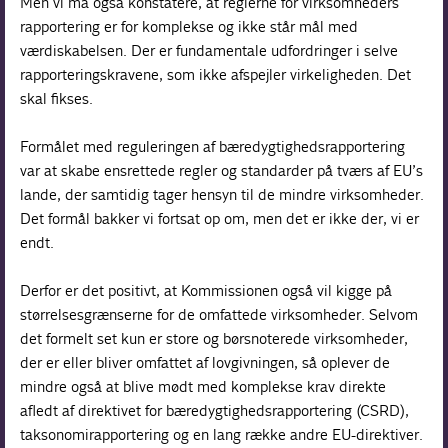
Men vi må også konstatere, at reglerne for virksomheders
rapportering er for komplekse og ikke står mål med
værdiskabelsen. Der er fundamentale udfordringer i selve
rapporteringskravene, som ikke afspejler virkeligheden. Det
skal fikses.
Formålet med reguleringen af bæredygtighedsrapportering
var at skabe ensrettede regler og standarder på tværs af EU’s
lande, der samtidig tager hensyn til de mindre virksomheder.
Det formål bakker vi fortsat op om, men det er ikke der, vi er
endt.
Derfor er det positivt, at Kommissionen også vil kigge på
størrelsesgrænserne for de omfattede virksomheder. Selvom
det formelt set kun er store og børsnoterede virksomheder,
der er eller bliver omfattet af lovgivningen, så oplever de
mindre også at blive mødt med komplekse krav direkte
afledt af direktivet for bæredygtighedsrapportering (CSRD),
taksonomirapportering og en lang række andre EU-direktiver.