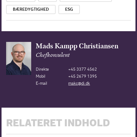
BÆREDYGTIGHED
ESG
Mads Kampp Christiansen
Chefkonsulent
Direkte
+45 3377 4562
Mobil
+45 2679 1395
E-mail
makc@di.dk
RELATERET INDHOLD