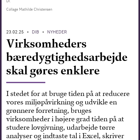
DI.
Collage Mathilde Christensen
Forskning
23.02.25
DIB
NYHEDER
•
•
Virksomheders
bæredygtighedsarbejde
skal gøres enklere
I stedet for at bruge tiden på at reducere
vores miljøpåvirkning og udvikle en
grønnere forretning, bruges
virksomheder i højere grad tiden på at
studere lovgivning, udarbejde tørre
analyser og indtaste tal i Excel, skriver