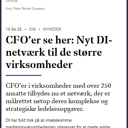
Schmidt.
Foto: Peter Bonde Gravesen
Forskning
15.04.25
DIB
NYHEDER
•
•
CFO’er se her: Nyt DI-
netværk til de større
virksomheder
CFO’er i virksomheder med over 250
ansatte tilbydes nu et netværk, der er
målrettet netop deres komplekse og
strategiske ledelsesopgaver.
DI har fuld tryk på at imødekomme
medlemsvirksomhedernes interesser for at møde andre