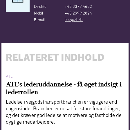
Direkte
+45 3377 4682
Mobil
+45 2999 2824
E-mail
lasc@di.dk
RELATERET INDHOLD
ATL
ATL's lederuddannelse - få øget indsigt i
lederrollen
Ledelse i vejgodstransportbranchen er vigtigere end
nogensinde. Branchen er udsat for store forandringer,
og det kræver god ledelse at motivere og fastholde de
dygtige medarbejdere.