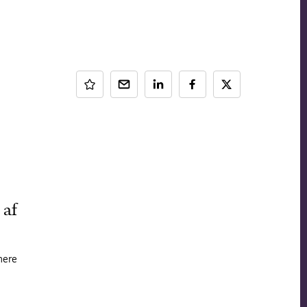
 af
mere