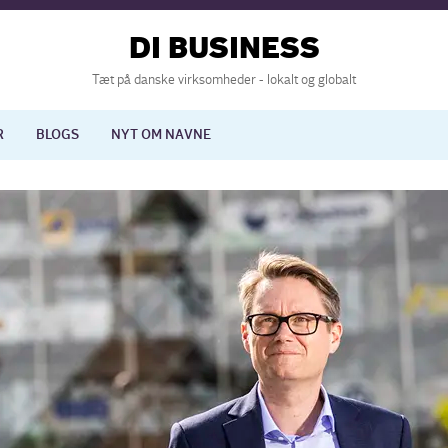
DI BUSINESS
Tæt på danske virksomheder - lokalt og globalt
R
BLOGS
NYT OM NAVNE
lisering
International økonomi
nelse
Europapolitik