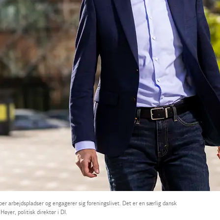
er arbejdspladser og engagerer sig foreningslivet. Det er en særlig dansk
øyer, politisk direktør i DI.