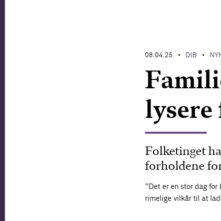
08.04.25
DIB
NY
•
•
Famili
lysere
Folketinget ha
forholdene fo
”Det er en stor dag fo
rimelige vilkår til at 