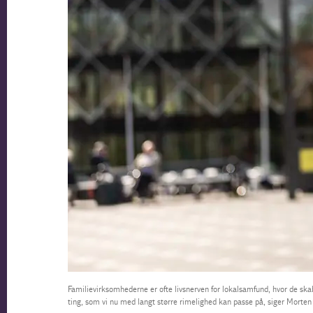
Familievirksomhederne er ofte livsnerven for lokalsamfund, hvor de skab
ting, som vi nu med langt større rimelighed kan passe på, siger Morten H