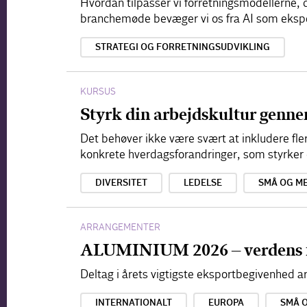
Hvordan tilpasser vi forretningsmodellerne, d
branchemøde bevæger vi os fra AI som ekspe
STRATEGI OG FORRETNINGSUDVIKLING
KURSUS
Styrk din arbejdskultur genn
Det behøver ikke være svært at inkludere fle
konkrete hverdagsforandringer, som styrke
DIVERSITET
LEDELSE
SMÅ OG M
ARRANGEMENTER
ALUMINIUM 2026 – verdens 
Deltag i årets vigtigste eksportbegivenhed
INTERNATIONALT
EUROPA
SMÅ 