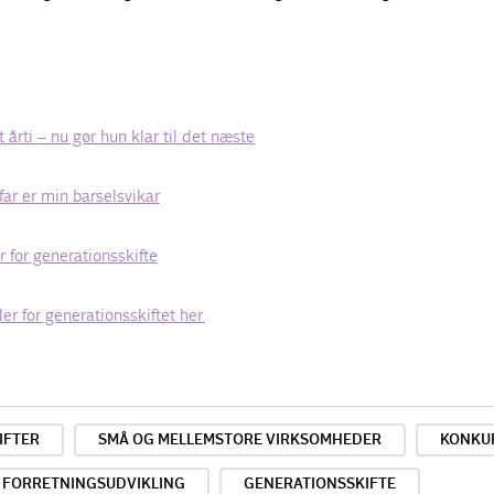
 årti – nu gør hun klar til det næste
far er min barselsvikar
for generationsskifte
r for generationsskiftet her
IFTER
SMÅ OG MELLEMSTORE VIRKSOMHEDER
KONKU
G FORRETNINGSUDVIKLING
GENERATIONSSKIFTE