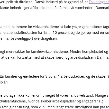
r, politisk direktør i Dansk Industri på baggrund af, at
Folketinget 
ante forbedringer af forholdende for familievirksomheder i Danmar
markant nemmere for virksomhederne at lade yngre generationer tage
nerationsskifteskatten fra 15 til 10 procent og de gør op med en r
er har besværliggjort overdragelsen.
langt mere sikker for familievirksomhederne. Mindre kompleksitet og
, at de kan fortsætte med at skabe værdi og arbejdspladser i Danmar
tår familier og ejerledere for 3 ud af 4 arbejdspladser, og de skabe
splan.
e bidrager ikke kun enormt meget til vores lands velstand. Mange s
 lokalsamfundene, hvor de skaber arbejdspladser og engagerer sig
en særlig dansk ting, som vi nu med langt større rimelighed kan passe