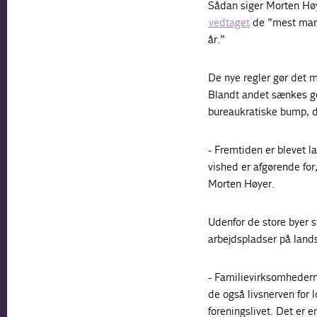
Sådan siger Morten Høye
vedtaget
de ”mest mark
år.”
De nye regler gør det 
Blandt andet sænkes ge
bureaukratiske bump, d
- Fremtiden er blevet 
vished er afgørende for
Morten Høyer.
Udenfor de store byer s
arbejdspladser på land
- Familievirksomhedern
de også livsnerven for
foreningslivet. Det er 