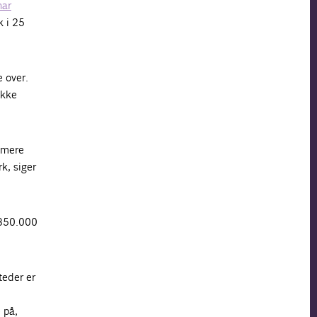
har
k i 25
 over.
ække
 mere
k, siger
r 850.000
teder er
 på,