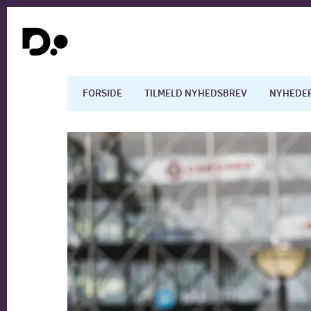
FORSIDE
TILMELD NYHEDSBREV
NYHEDE
Dansk økonomi
Digita
Arbejdsmarkedet
Uddan