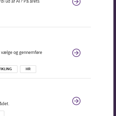
rdi ud af AI? På årets
at vælge og gennemføre
IKLING
HR
ådet.