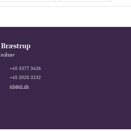
 Bræstrup
rektør
+45 3377 3426
+45 2020 3232
jcb@di.dk