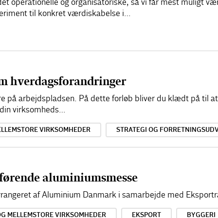
et operationelle og organisatoriske, så vi får mest muligt væ
riment til konkret værdiskabelse i…
em hverdagsforandringer
re på arbejdspladsen. På dette forløb bliver du klædt på til 
r din virksomheds…
ELLEMSTORE VIRKSOMHEDER
STRATEGI OG FORRETNINGSUDV
førende aluminiumsmesse
 arrangeret af Aluminium Danmark i samarbejde med Eksportr
OG MELLEMSTORE VIRKSOMHEDER
EKSPORT
BYGGERI