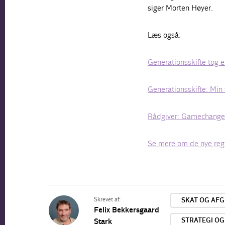
siger Morten Høyer.
Læs også:
Generationsskifte tog et
Generationsskifte: Min 
Rådgiver: Gamechanger 
Se mere om de nye regle
Skrevet af:
SKAT OG AFG
Felix Bekkersgaard
STRATEGI O
Stark