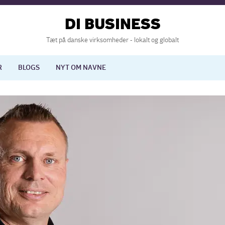
DI BUSINESS
Tæt på danske virksomheder - lokalt og globalt
R
BLOGS
NYT OM NAVNE
lisering
International økonomi
nelse
Europapolitik