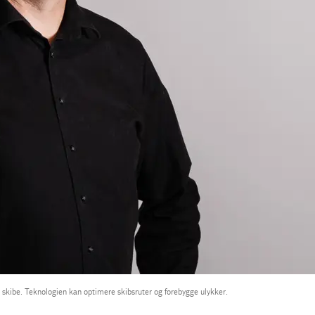
skibe. Teknologien kan optimere skibsruter og forebygge ulykker.