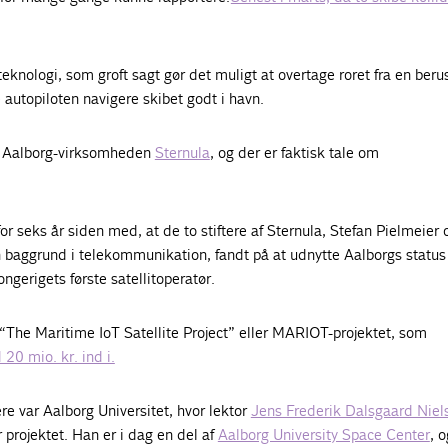
teknologi, som groft sagt gør det muligt at overtage roret fra en beru
e autopiloten navigere skibet godt i havn.
f Aalborg-virksomheden
Sternula
, og der er faktisk tale om
or seks år siden med, at de to stiftere af Sternula, Stefan Pielmeier 
baggrund i telekommunikation, fandt på at udnytte Aalborgs statu
ongerigets første satellitoperatør.
 “The Maritime IoT Satellite Project” eller MARIOT-projektet, som
20 mio. kr. ind i.
ere var Aalborg Universitet, hvor lektor
Jens Frederik Dalsgaard Niel
 projektet. Han er i dag en del af
Aalborg University Space Center
, o