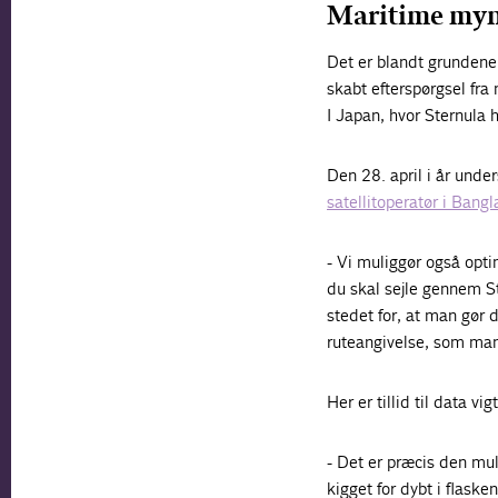
Maritime myn
Det er blandt grundene 
skabt efterspørgsel fra
I Japan, hvor Sternula h
Den 28. april i år und
satellitoperatør i Bang
- Vi muliggør også opti
du skal sejle gennem St
stedet for, at man gør 
ruteangivelse, som man 
Her er tillid til data vi
- Det er præcis den mul
kigget for dybt i flaske