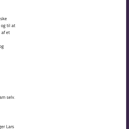
iske
g til at
 af et
og
am selv.
ger Lars