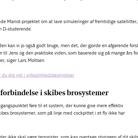
de Mariot-projektet om at lave simuleringer af fremtidige satellitter,
Ph D-studerende.
en kan vi jo også godt bruge, men det, der gjorde en afgørende forsk
n til Jens og den praktiske viden, som baserede sig på mange års fo
ter, siger Lars Moltsen.
r du dig ind i virksomhedsbestyrelser
forbindelse i skibes brosystemer
gangspunktet føre til et system, der kunne give mere effektiv
es brosystemer, som på linje med cockpittet i et fly ikke har
 der ikke skal være terrorister, som kan overtage styringen af dit skib 