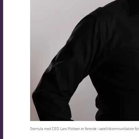
Sternula med CEO Lars Moltsen er førende i satellitkommunikation for 