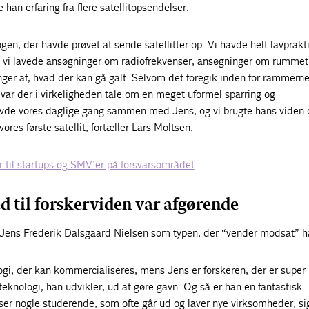
han erfaring fra flere satellitopsendelser.
ogen, der havde prøvet at sende satellitter op. Vi havde helt lavprakt
vi lavede ansøgninger om radiofrekvenser, ansøgninger om rummet o
nger af, hvad der kan gå galt. Selvom det foregik inden for rammerne
å var der i virkeligheden tale om en meget uformel sparring og
vde vores daglige gang sammen med Jens, og vi brugte hans viden 
vores første satellit, fortæller Lars Moltsen.
r til startups og SMV’er på forsvarsområdet
d til forskerviden var afgørende
 Jens Frederik Dalsgaard Nielsen som typen, der “vender modsat” h
logi, der kan kommercialiseres, mens Jens er forskeren, der er super
 teknologi, han udvikler, ud at gøre gavn. Og så er han en fantastisk
ser nogle studerende, som ofte går ud og laver nye virksomheder, si