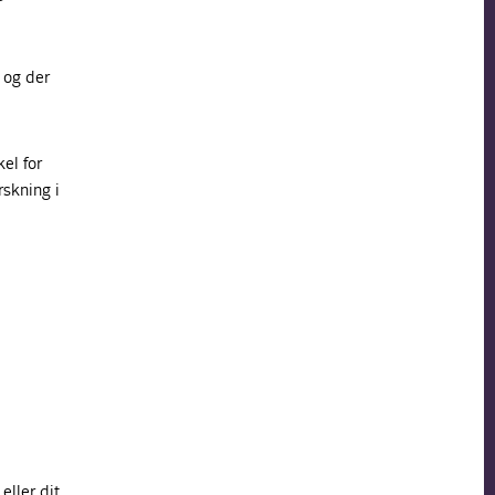
 og der
el for
rskning i
eller dit