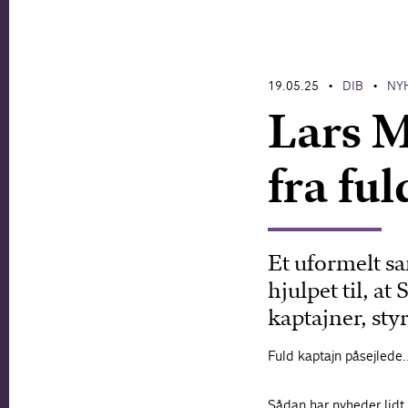
19.05.25
DIB
NY
•
•
Lars M
fra fu
Et uformelt s
hjulpet til, a
kaptajner, sty
Fuld kaptajn påsejlede
Sådan har nyheder lidt