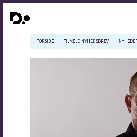
FORSIDE
TILMELD NYHEDSBREV
NYHEDE
Dansk økonomi
Digita
Arbejdsmarkedet
Uddan