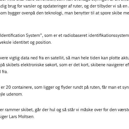
dig brug for varsler og opdateringer af ruter, og der tilbyder vi så en
som bygger ovenpå den teknologi, man benytter til at spore skibe me
 Identification System”, som er et radiobaseret identifikationssystem
veksle identitet og position.
ere vigtig data ned fra en satellit, så man hele tiden kan plotte akt
 på skibets elektroniske søkort, som er det kort, skibene navigerer ef
 fra.
 er 20 containere, som ligger og flyder rundt på ruten, får man et syn
ejle udenom.
er rammer skibet, går der hul og så står vi måske over for den værst
siger Lars Moltsen.