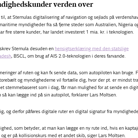
dighedskunder verden over
til, at Sternulas digitalisering af navigation og sejlads på verdensha
 maritime myndigheder fra så fjerne steder som Australien, Nigeria o
ar fire større kunder, har landet investeret 1 mia. kr. i teknologien.
erskrev Sternula desuden en
hensigtserklæring med den statslige
ladesh
, BSCL, om brug af AIS 2.0-teknologien i deres farvande.
meringer af ruten og kan fx sende data, som autopiloten kan bruge. F
orebælt og myndighederne vil fortælle dig, hvor der pt. er mindst tra
det stemmebaseret som i dag, får man mulighed for at sende en digi
så kan lægge ind på sin autopilot, forklarer Lars Moltsen.
gtig, og derfor påføres digitale ruter en digital signatur fra myndighed
ighed, som betyder, at man kan lægge en ny rute ind, hvis en kaptaj
n og er på kollisionskurs med et andet skib, siger Lars Moltsen.