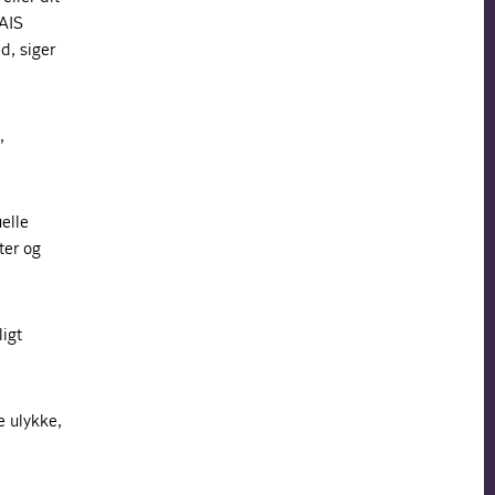
 AIS
d, siger
,
uelle
ter og
ligt
e ulykke,