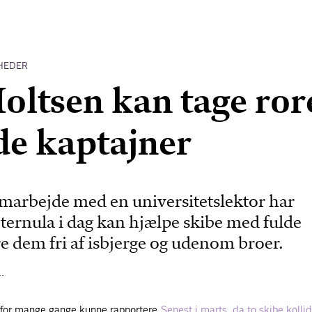
HEDER
oltsen kan tage ror
lde kaptajner
amarbejde med en universitetslektor har
t Sternula i dag kan hjælpe skibe med fulde
re dem fri af isbjerge og udenom broer.
…
 for mange gange kunne rapportere.
Senest i marts, da to skibe kolli