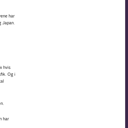
vene har
g Japan.
x hvis
fik. Og i
tal
en.
n har