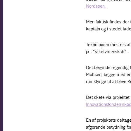
Nordsøen.
Men faktisk findes der 
kaptajn og i stedet lad
Teknologien mestres a
ja…”raketvidenskab”.
Det begynder egentlig f
Moltsen, begge med en 
rumklynge til at blive K
Det skete via projektet
Innovationsfonden skød 
En af projektets deltag
afgørende betydning for