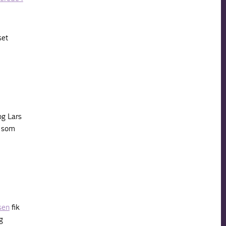
set
og Lars
s som
sen
fik
g