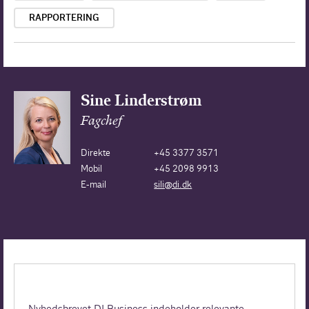
RAPPORTERING
Sine Linderstrøm
Fagchef
Direkte
+45 3377 3571
Mobil
+45 2098 9913
E-mail
sili@di.dk
FÅ MERE GAVN AF DI
Nyhedsbrevet DI Business indeholder relevante