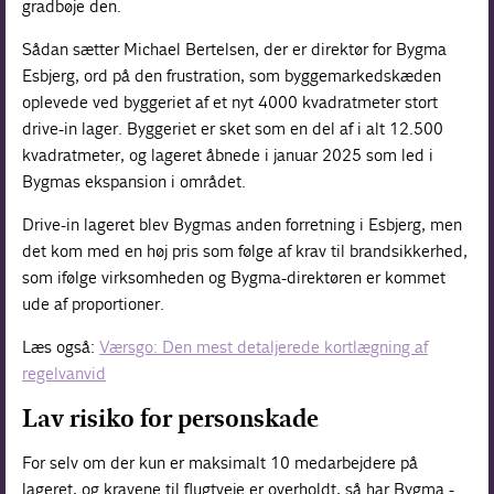
gradbøje den.
Sådan sætter Michael Bertelsen, der er direktør for Bygma
Esbjerg, ord på den frustration, som byggemarkedskæden
oplevede ved byggeriet af et nyt 4000 kvadratmeter stort
drive-in lager. Byggeriet er sket som en del af i alt 12.500
kvadratmeter, og lageret åbnede i januar 2025 som led i
Bygmas ekspansion i området.
Drive-in lageret blev Bygmas anden forretning i Esbjerg, men
det kom med en høj pris som følge af krav til brandsikkerhed,
som ifølge virksomheden og Bygma-direktøren er kommet
ude af proportioner.
Læs også:
Værsgo: Den mest detaljerede kortlægning af
regelvanvid
Lav risiko for personskade
For selv om der kun er maksimalt 10 medarbejdere på
lageret, og kravene til flugtveje er overholdt, så har Bygma -