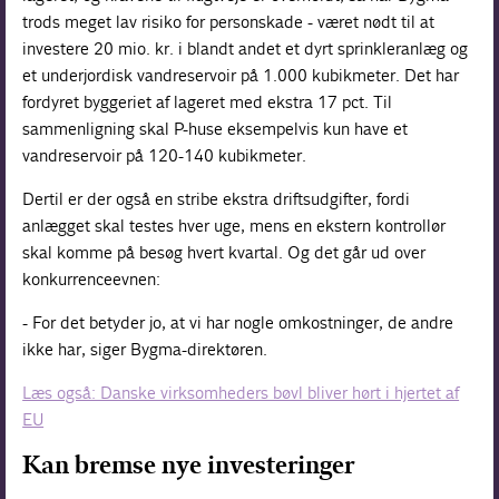
trods meget lav risiko for personskade - været nødt til at
investere 20 mio. kr. i blandt andet et dyrt sprinkleranlæg og
et underjordisk vandreservoir på 1.000 kubikmeter. Det har
fordyret byggeriet af lageret med ekstra 17 pct. Til
sammenligning skal P-huse eksempelvis kun have et
vandreservoir på 120-140 kubikmeter.
Dertil er der også en stribe ekstra driftsudgifter, fordi
anlægget skal testes hver uge, mens en ekstern kontrollør
skal komme på besøg hvert kvartal. Og det går ud over
konkurrenceevnen:
- For det betyder jo, at vi har nogle omkostninger, de andre
ikke har, siger Bygma-direktøren.
Læs også: Danske virksomheders bøvl bliver hørt i hjertet af
EU
Kan bremse nye investeringer