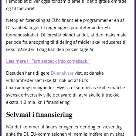
Femdoblet bliver også fondsmidlerne til det digitale område
og til forsvaret.
Netop en forenkling af EU's finansielle programmer er en af
DI's anbefalinger til regeringens prioriteter under EU-
formandsskabet. DI foreslår blandt andet, at den maksimale
periode fra ansøgning til tildeling af midler skal reduceres til
seks måneder. I dag kan den proces tage år.
Læs mere i "Turn setback into comeback."
Desuden har tidligere
DI-analyser
vist, at danske
virksomheder slet ikke får nok ud af EU's
finansieringsmuligheder. Hvis vi eksempelvis skulle matche
svensk erhvervsliv ville det svare til, at vi skulle tiltrække
ekstra 1,3 mia. kr. i finansiering.
Selvmål i finansiering
Når det kommer til finansieringen er der dog en væsentlig
anke fra DI. EU-kommissionen vil nemlig indføre en ny skat