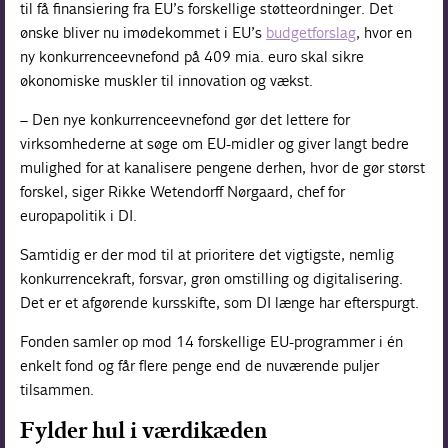
til få finansiering fra EU’s forskellige støtteordninger. Det
ønske bliver nu imødekommet i EU’s
budgetforslag
, hvor en
ny konkurrenceevnefond på 409 mia. euro skal sikre
økonomiske muskler til innovation og vækst.
– Den nye konkurrenceevnefond gør det lettere for
virksomhederne at søge om EU-midler og giver langt bedre
mulighed for at kanalisere pengene derhen, hvor de gør størst
forskel, siger Rikke Wetendorff Nørgaard, chef for
europapolitik i DI.
Samtidig er der mod til at prioritere det vigtigste, nemlig
konkurrencekraft, forsvar, grøn omstilling og digitalisering.
Det er et afgørende kursskifte, som DI længe har efterspurgt.
Fonden samler op mod 14 forskellige EU-programmer i én
enkelt fond og får flere penge end de nuværende puljer
tilsammen.
Fylder hul i værdikæden