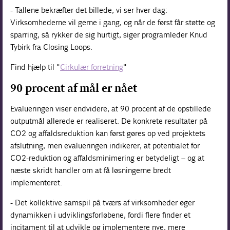
- Tallene bekræfter det billede, vi ser hver dag:
Virksomhederne vil gerne i gang, og når de først får støtte og
sparring, så rykker de sig hurtigt, siger programleder Knud
Tybirk fra Closing Loops.
Find hjælp til "
Cirkulær forretning
"
90 procent af mål er nået
Evalueringen viser endvidere, at 90 procent af de opstillede
outputmål allerede er realiseret. De konkrete resultater på
CO2 og affaldsreduktion kan først gøres op ved projektets
afslutning, men evalueringen indikerer, at potentialet for
CO2-reduktion og affaldsminimering er betydeligt – og at
næste skridt handler om at få løsningerne bredt
implementeret.
- Det kollektive samspil på tværs af virksomheder øger
dynamikken i udviklingsforløbene, fordi flere finder et
incitament til at udvikle og implementere nye, mere