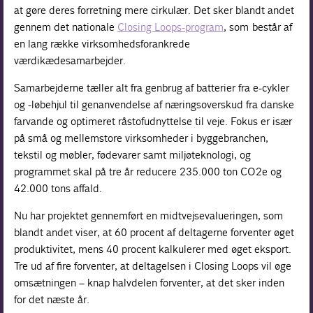
at gøre deres forretning mere cirkulær. Det sker blandt andet
gennem det nationale
Closing Loops-program
, som består af
en lang række virksomhedsforankrede
værdikædesamarbejder.
Samarbejderne tæller alt fra genbrug af batterier fra e-cykler
og -løbehjul til genanvendelse af næringsoverskud fra danske
farvande og optimeret råstofudnyttelse til veje. Fokus er især
på små og mellemstore virksomheder i byggebranchen,
tekstil og møbler, fødevarer samt miljøteknologi, og
programmet skal på tre år reducere 235.000 ton CO2e og
42.000 tons affald.
Nu har projektet gennemført en midtvejsevalueringen, som
blandt andet viser, at 60 procent af deltagerne forventer øget
produktivitet, mens 40 procent kalkulerer med øget eksport.
Tre ud af fire forventer, at deltagelsen i Closing Loops vil øge
omsætningen – knap halvdelen forventer, at det sker inden
for det næste år.