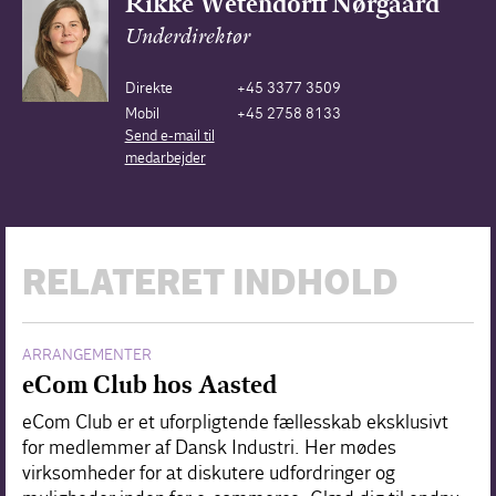
Rikke Wetendorff Nørgaard
Underdirektør
Direkte
+45 3377 3509
Mobil
+45 2758 8133
Send e-mail til
medarbejder
RELATERET INDHOLD
ARRANGEMENTER
eCom Club hos Aasted
eCom Club er et uforpligtende fællesskab eksklusivt
for medlemmer af Dansk Industri. Her mødes
virksomheder for at diskutere udfordringer og