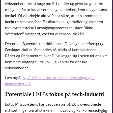
virksomhederne at søge om EU-midler og giver langt bedre
mulighed for at kanalisere pengene derhen, hvor de gør størst
forskel. DI vil arbejde aktivt for at sikre, at den kommende
konkurrenceevne fond får tilstrækkelige midler og sikrer en
reel byrdelettelse i ansøgningsprocessen, siger Rikke
Wetendorff Nørgaard, chef for europapolitik i DI.
Det er et afgørende kursskifte, som DI længe har efterspurgt.
Forslaget skal nu forhandles på plads af Kommissionen,
Rådet og Parlamentet, hvor DI vil lægge sig i selen for at sikre
nemmere adgang til risikovillig kapital for danske
virksomheder.
Læs også:
Ny EU-fond letter virksomheders adgang til
finansiering - DI
Potentiale i EU’s fokus på tech-industri
Lotus Microsystems har desuden øje på EU’s overordnede
målsætninger om at styrke en innovativ og konkurrencedygtig