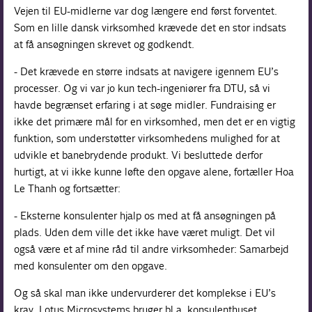
Vejen til EU-midlerne var dog længere end først forventet.
Som en lille dansk virksomhed krævede det en stor indsats
at få ansøgningen skrevet og godkendt.
- Det krævede en større indsats at navigere igennem EU’s
processer. Og vi var jo kun tech-ingeniører fra DTU, så vi
havde begrænset erfaring i at søge midler. Fundraising er
ikke det primære mål for en virksomhed, men det er en vigtig
funktion, som understøtter virksomhedens mulighed for at
udvikle et banebrydende produkt. Vi besluttede derfor
hurtigt, at vi ikke kunne løfte den opgave alene, fortæller Hoa
Le Thanh og fortsætter:
- Eksterne konsulenter hjalp os med at få ansøgningen på
plads. Uden dem ville det ikke have været muligt. Det vil
også være et af mine råd til andre virksomheder: Samarbejd
med konsulenter om den opgave.
Og så skal man ikke undervurderer det komplekse i EU’s
krav. Lotus Microsystems bruger bl.a. konsulenthuset