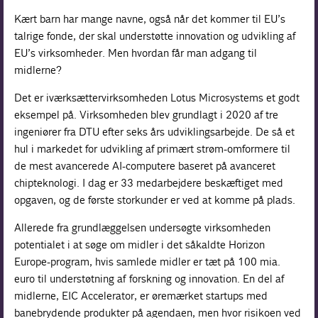
Kært barn har mange navne, også når det kommer til EU’s
talrige fonde, der skal understøtte innovation og udvikling af
EU’s virksomheder. Men hvordan får man adgang til
midlerne?
Det er iværksættervirksomheden Lotus Microsystems et godt
eksempel på. Virksomheden blev grundlagt i 2020 af tre
ingeniører fra DTU efter seks års udviklingsarbejde. De så et
hul i markedet for udvikling af primært strøm-omformere til
de mest avancerede AI-computere baseret på avanceret
chipteknologi. I dag er 33 medarbejdere beskæftiget med
opgaven, og de første storkunder er ved at komme på plads.
Allerede fra grundlæggelsen undersøgte virksomheden
potentialet i at søge om midler i det såkaldte Horizon
Europe-program, hvis samlede midler er tæt på 100 mia.
euro til understøtning af forskning og innovation. En del af
midlerne, EIC Accelerator, er øremærket startups med
banebrydende produkter på agendaen, men hvor risikoen ved