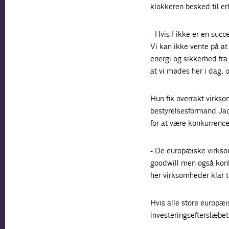
klokkeren besked til er
- Hvis I ikke er en succ
Vi kan ikke vente på at 
energi og sikkerhed fra
at vi mødes her i dag, 
Hun fik overrakt virks
bestyrelsesformand Jaco
for at være konkurrenc
- De europæiske virksom
goodwill men også konkr
her virksomheder klar t
Hvis alle store europæ
investeringsefterslæbet