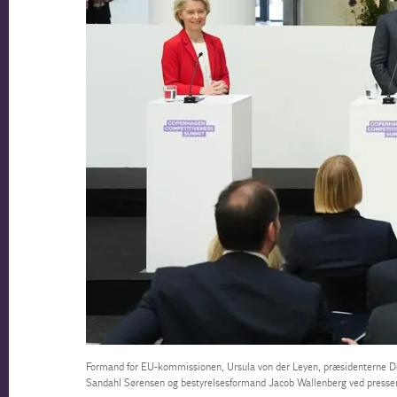
Formand for EU-kommissionen, Ursula von der Leyen, præsidenterne D
Sandahl Sørensen og bestyrelsesformand Jacob Wallenberg ved pressem