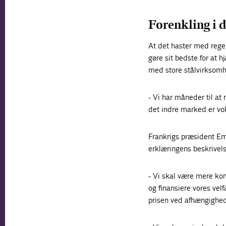
Forenkling i 
At det haster med rege
gøre sit bedste for at 
med store stålvirksomhe
- Vi har måneder til at 
det indre marked er vok
Frankrigs præsident Em
erklæringens beskrivels
- Vi skal være mere ko
og finansiere vores velf
prisen ved afhængighed