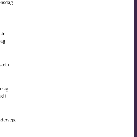
onsdag
ste
dag
sæt i
i sig
ud i
ndervejs.