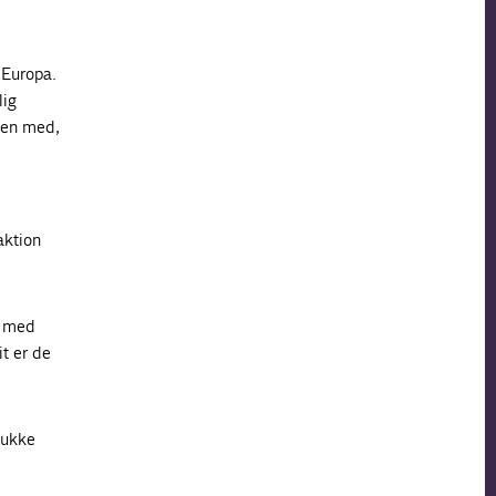
r Europa.
lig
ngen med,
aktion
n med
it er de
lukke