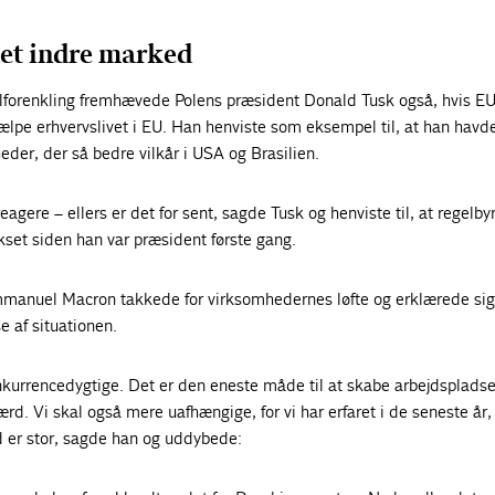
det indre marked
lforenkling fremhævede Polens præsident Donald Tusk også, hvis EU
hjælpe erhvervslivet i EU. Han henviste som eksempel til, at han havde
der, der så bedre vilkår i USA og Brasilien.
reagere – ellers er det for sent, sagde Tusk og henviste til, at regelby
set siden han var præsident første gang.
manuel Macron takkede for virksomhedernes løfte og erklærede sig 
e af situationen.
nkurrencedygtige. Det er den eneste måde til at skabe arbejdspladse
ærd. Vi skal også mere uafhængige, for vi har erfaret i de seneste år,
 er stor, sagde han og uddybede: