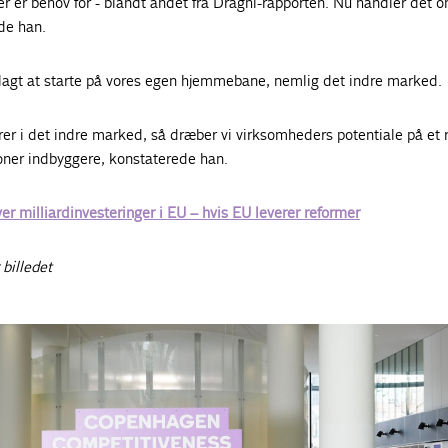
er er behov for - blandt andet fra Draghi-rapporten. Nu handler det o
de han.
plagt at starte på vores egen hjemmebane, nemlig det indre marked.
erer i det indre marked, så dræber vi virksomheders potentiale på et 
ner indbyggere, konstaterede han.
er milliardinvesteringer i EU – hvis EU leverer reformer
 billedet