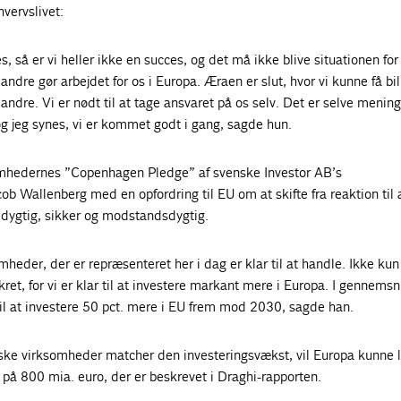
hvervslivet:
es, så er vi heller ikke en succes, og det må ikke blive situationen fo
andre gør arbejdet for os i Europa. Æraen er slut, hvor vi kunne få bil
 andre. Vi er nødt til at tage ansvaret på os selv. Det er selve meni
og jeg synes, vi er kommet godt i gang, sagde hun.
omhedernes ”Copenhagen Pledge” af svenske Investor AB’s
b Wallenberg med en opfordring til EU om at skifte fra reaktion til 
edygtig, sikker og modstandsdygtig.
heder, der er repræsenteret her i dag er klar til at handle. Ikke ku
et, for vi er klar til at investere markant mere i Europa. I gennemsn
il at investere 50 pct. mere i EU frem mod 2030, sagde han.
iske virksomheder matcher den investeringsvækst, vil Europa kunne 
 på 800 mia. euro, der er beskrevet i Draghi-rapporten.