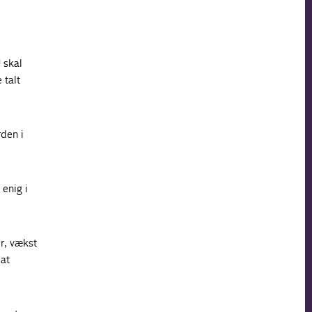
 skal
 talt
rden i
enig i
r, vækst
 at