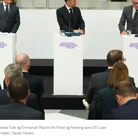
onald Tusk og Emmanuel Macron fra Polen og Frankrig samt DI's Lars
ødet i Dansk Industri.