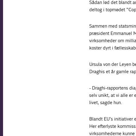
Sådan lød det blandt a
deltog i topmødet ”Co
Sammen med statsminis
præsident Emmanuel M
virksomheder om milliar
koster dyrt i fællesska
Ursula von der Leyen be
Draghis et år gamle ra
- Draghi-rapportens diag
selv unikt, at vi alle er
livet, sagde hun.
Blandt EU’s initiativer
Her efterlyste kommiss
virksomhederne kunne 