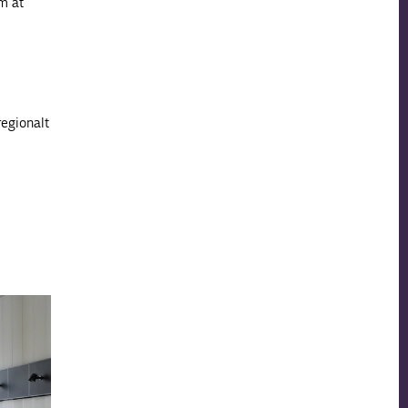
m at
regionalt