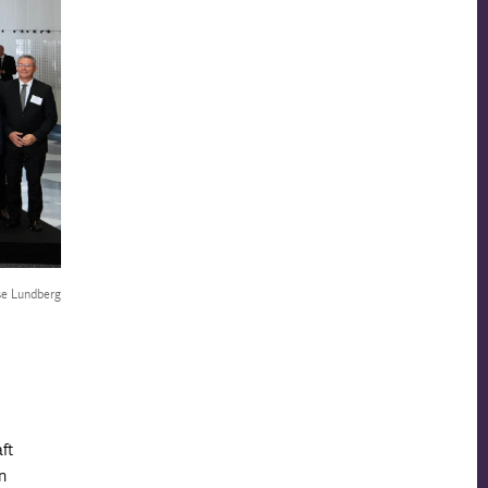
sse Lundberg
ft
n