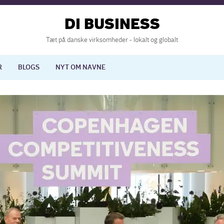
DI BUSINESS
Tæt på danske virksomheder - lokalt og globalt
R
BLOGS
NYT OM NAVNE
lisering
International økonomi
nelse
Europapolitik