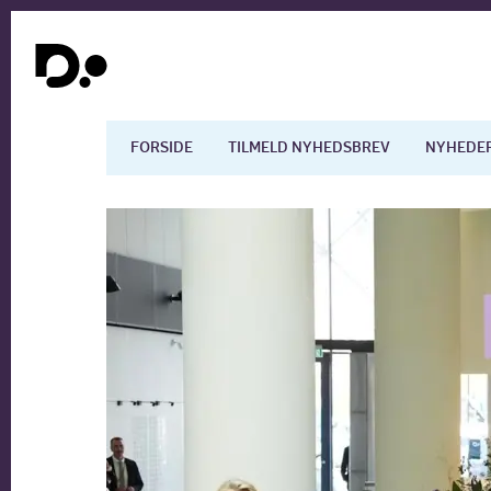
FORSIDE
TILMELD NYHEDSBREV
NYHEDE
Dansk økonomi
Digita
Arbejdsmarkedet
Uddan