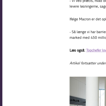
- Vi ved præcis, hvad d
levere løsningerne, sag
Ifølge Macron er det o
- Så længe vi har barri
marked med 450 millio
Læs også:
Topchefer lov
Artikel fortsætter under