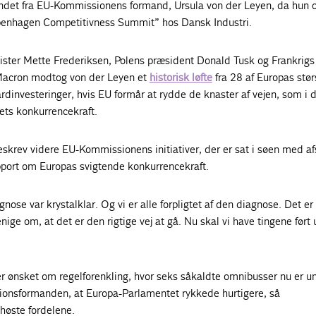
ndet fra EU-Kommissionens formand, Ursula von der Leyen, da hun 
penhagen Competitivness Summit” hos Dansk Industri.
ter Mette Frederiksen, Polens præsident Donald Tusk og Frankrigs
acron modtog von der Leyen et
historisk løfte
fra 28 af Europas stør
dinvesteringer, hvis EU formår at rydde de knaster af vejen, som i 
bets konkurrencekraft.
skrev videre EU-Kommissionens initiativer, der er sat i søen med af
pport om Europas svigtende konkurrencekraft.
nose var krystalklar. Og vi er alle forpligtet af den diagnose. Det er 
 enige om, at det er den rigtige vej at gå. Nu skal vi have tingene ført 
 er ønsket om regelforenkling, hvor seks såkaldte omnibusser nu er u
ionsformanden, at Europa-Parlamentet rykkede hurtigere, så
høste fordelene.