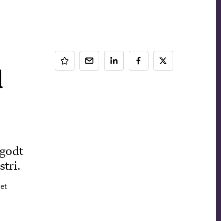
d
 godt
tri.
det