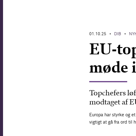
01.10.25
DIB
NY
•
•
EU-top
møde i
Topchefers løf
modtaget af EU
Europa har styrke og et 
vigtigt at gå fra ord til 