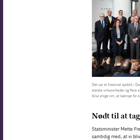
Det var et historisk øjeblik i D
største virksomheder og flere a
blive enige om, at kæmpe for e
Nødt til at ta
Statsminister Mette Fr
samtidig med, at vi bli