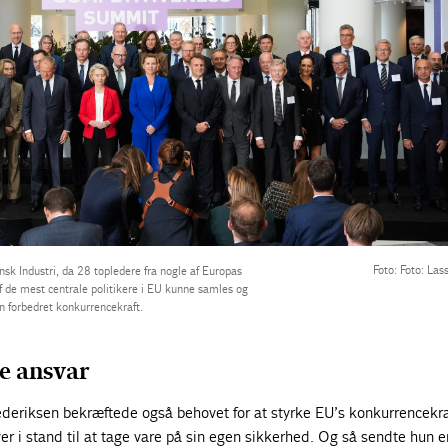
Foto: Foto: La
ansk Industri, da 28 topledere fra nogle af Europas
f de mest centrale politikere i EU kunne samles og
n forbedret konkurrencekraft.
ge ansvar
ederiksen bekræftede også behovet for at styrke EU’s konkurrencekra
ver i stand til at tage vare på sin egen sikkerhed. Og så sendte hun e