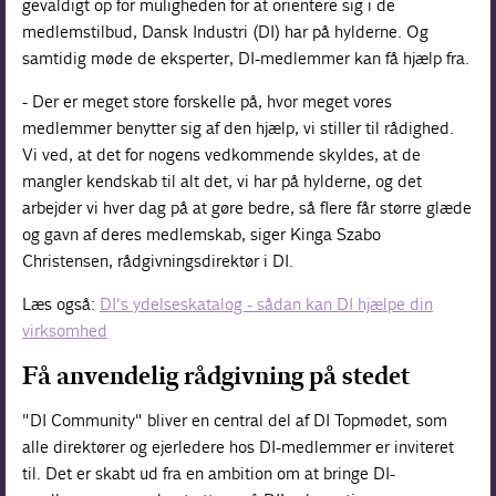
gevaldigt op for muligheden for at orientere sig i de
medlemstilbud, Dansk Industri (DI) har på hylderne. Og
samtidig møde de eksperter, DI-medlemmer kan få hjælp fra.
- Der er meget store forskelle på, hvor meget vores
medlemmer benytter sig af den hjælp, vi stiller til rådighed.
Vi ved, at det for nogens vedkommende skyldes, at de
mangler kendskab til alt det, vi har på hylderne, og det
arbejder vi hver dag på at gøre bedre, så flere får større glæde
og gavn af deres medlemskab, siger Kinga Szabo
Christensen, rådgivningsdirektør i DI.
Læs også:
DI's ydelseskatalog - sådan kan DI hjælpe din
virksomhed
Få anvendelig rådgivning på stedet
"DI Community" bliver en central del af DI Topmødet, som
alle direktører og ejerledere hos DI-medlemmer er inviteret
til. Det er skabt ud fra en ambition om at bringe DI-