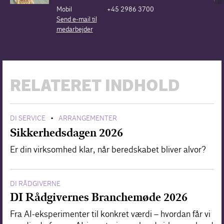
Mobil
+45 2986 3700
Send e-mail til
medarbejder
RELATERET INDHOLD
DI SERVICE
ARRANGEMENTER
•
Sikkerhedsdagen 2026
Er din virksomhed klar, når beredskabet bliver alvor?
DI RÅDGIVERNE
DI Rådgivernes Branchemøde 2026
Fra AI-eksperimenter til konkret værdi – hvordan får vi