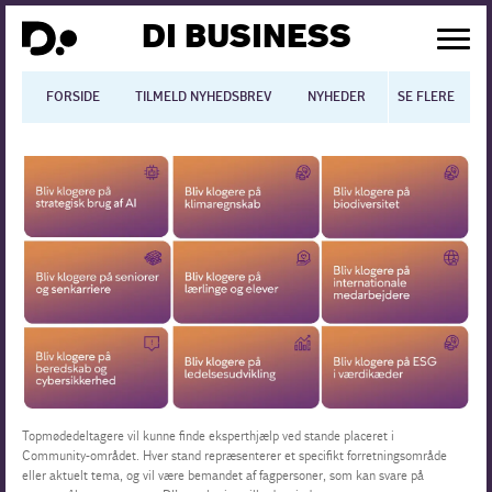
DI BUSINESS
FORSIDE
TILMELD NYHEDSBREV
NYHEDER
SE FLERE
BLOGS
N
Dansk økonomi
Digitalisering
International økonomi
Arbejdsmiljø
Arbejdsmarkedet
Uddannelse
Topmødedeltagere vil kunne finde eksperthjælp ved stande placeret i
Community-området. Hver stand repræsenterer et specifikt forretningsområde
eller aktuelt tema, og vil være bemandet af fagpersoner, som kan svare på
Europapolitik