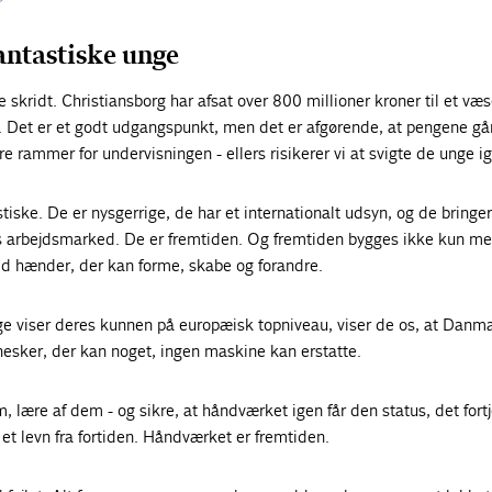
antastiske unge
e skridt. Christiansborg har afsat over 800 millioner kroner til et væs
e. Det er et godt udgangspunkt, men det er afgørende, at pengene går
 rammer for undervisningen - ellers risikerer vi at svigte de unge i
tiske. De er nysgerrige, de har et internationalt udsyn, og de bringer
les arbejdsmarked. De er fremtiden. Og fremtiden bygges ikke kun m
d hænder, der kan forme, skabe og forandre.
ge viser deres kunnen på europæisk topniveau, viser de os, at Danma
nesker, der kan noget, ingen maskine kan erstatte.
, lære af dem - og sikre, at håndværket igen får den status, det fortj
et levn fra fortiden. Håndværket er fremtiden.