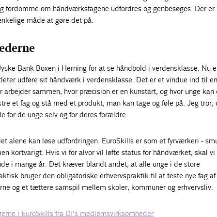
nger og fordomme om håndværksfagene udfordres og genbesøges. Der er
ænkelige måde at gøre det på.
hederne
l Jyske Bank Boxen i Herning for at se håndbold i verdensklasse. Nu e
tleter udføre sit håndværk i verdensklasse. Det er et vindue ind til e
 arbejder sammen, hvor præcision er en kunstart, og hvor unge kan 
stre et fag og stå med et produkt, man kan tage og føle på. Jeg tror,
de for de unge selv og for deres forældre.
det alene kan løse udfordringen. EuroSkills er som et fyrværkeri - sm
men kortvarigt. Hvis vi for alvor vil løfte status for håndværket, skal v
nde i mange år. Det kræver blandt andet, at alle unge i de store
aktisk bruger den obligatoriske erhvervspraktik til at teste nye fag af i
erne og et tættere samspil mellem skoler, kommuner og erhvervsliv.
gerne i EuroSkills fra DI's medlemsvirksomheder