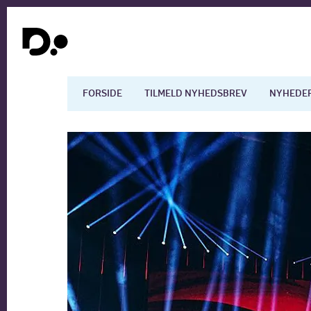
FORSIDE
TILMELD NYHEDSBREV
NYHEDE
Dansk økonomi
Digita
Arbejdsmarkedet
Uddan