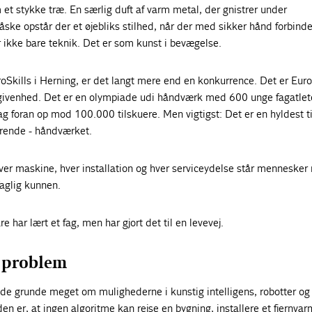
 et stykke træ. En særlig duft af varm metal, der gnistrer under
ske opstår der et øjebliks stilhed, når der med sikker hånd forbind
 ikke bare teknik. Det er som kunst i bevægelse.
uroSkills i Herning, er det langt mere end en konkurrence. Det er Eur
ivenhed. Det er en olympiade udi håndværk med 600 unge fagatlete
fag foran op mod 100.000 tilskuere. Men vigtigst: Det er en hyldest ti
rende - håndværket.
ver maskine, hver installation og hver serviceydelse står menneske
faglig kunnen.
 har lært et fag, men har gjort det til en levevej.
t problem
 gode grunde meget om mulighederne i kunstig intelligens, robotter og 
n er, at ingen algoritme kan rejse en bygning, installere et fjernv