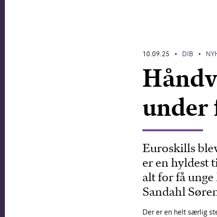
10.09.25
DIB
NY
•
•
Håndv
under
Euroskills blev
er en hyldest
alt for få unge
Sandahl Søre
Der er en helt særlig s