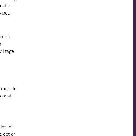
det er
varet,
er en
r
il tage
 rum, de
kke at
des for
e det er