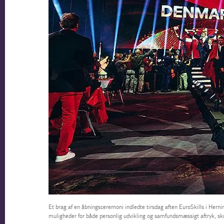
Et brag af en åbningsceremoni indledte tirsdag aften EuroSkills i Herni
muligheder for både personlig udvikling og samfundsmæssigt aftryk, sk