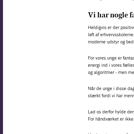
Vi har nogle f
Heldigvis er der positiv
løft af erhvervsskolern
moderne udstyr og bedre
For vores unge er fantas
energi ind i vores fæl
og algoritmer - men me
Når de unge i disse da
stærkt fordi vi har men
Lad os derfor hylde dem
For håndværket er ikke 