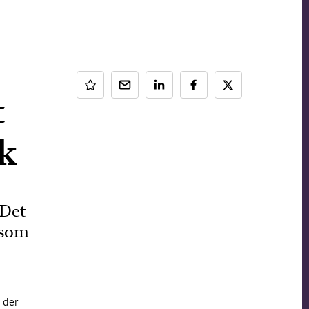
t
k
 Det
 som
 der