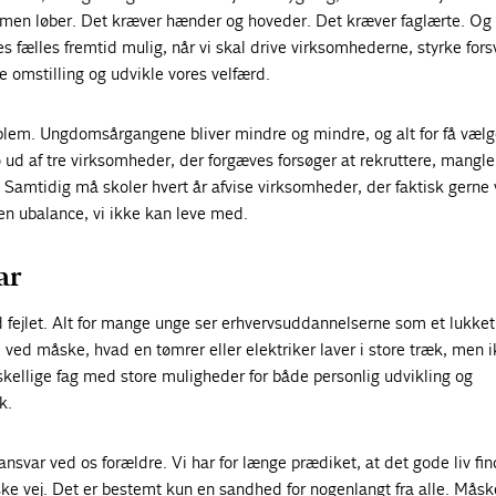
ømmen løber. Det kræver hænder og hoveder. Det kræver faglærte. Og 
s fælles fremtid mulig, når vi skal drive virksomhederne, styrke fors
e omstilling og udvikle vores velfærd.
blem. Ungdomsårgangene bliver mindre og mindre, og alt for få vælg
ud af tre virksomheder, der forgæves forsøger at rekruttere, mangle
Samtidig må skoler hvert år afvise virksomheder, der faktisk gerne v
 en ubalance, vi ikke kan leve med.
ar
 fejlet. Alt for mange unge ser erhvervsuddannelserne som et lukket
 ved måske, hvad en tømrer eller elektriker laver i store træk, men i
skellige fag med store muligheder for både personlig udvikling og
k.
ansvar ved os forældre. Vi har for længe prædiket, at det gode liv fin
e vej. Det er bestemt kun en sandhed for nogenlangt fra alle. Måsk