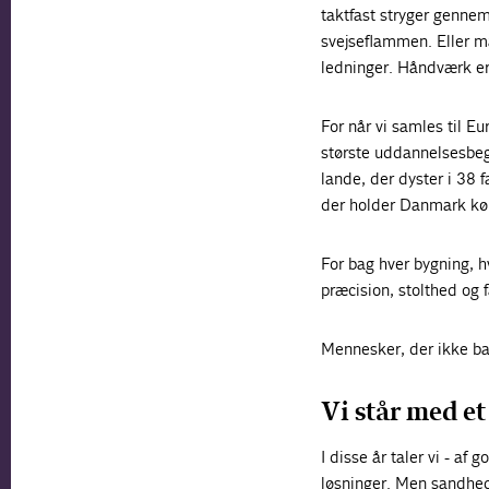
taktfast stryger gennem
svejseflammen. Eller må
ledninger. Håndværk er
For når vi samles til E
største uddannelsesbeg
lande, der dyster i 38 
der holder Danmark kø
For bag hver bygning, h
præcision, stolthed og 
Mennesker, der ikke bare
Vi står med e
I disse år taler vi - af
løsninger. Men sandhede