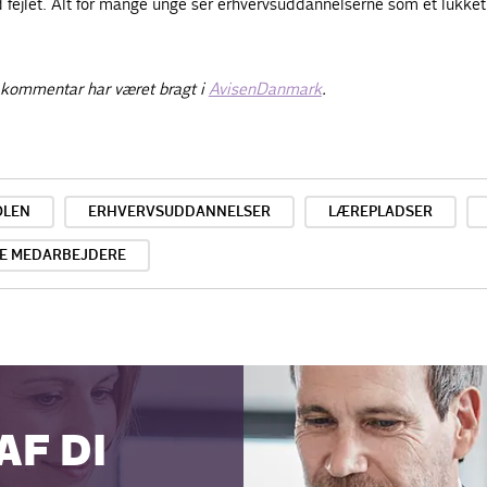
 fejlet. Alt for mange unge ser erhvervsuddannelserne som et lukket
 kommentar har været bragt i
AvisenDanmark
.
OLEN
ERHVERVSUDDANNELSER
LÆREPLADSER
E MEDARBEJDERE
AF DI