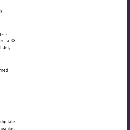
es
opas
r fra 33
l det,
r med
digitale
armeanlæg