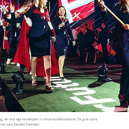
ng, der skal øge kendskabet til erhvervsuddannelserne. De giver store
river Lars Sandahl Sørensen.