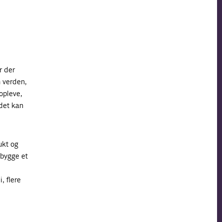
r der
n verden,
opleve,
 det kan
ukt og
i bygge et
, flere