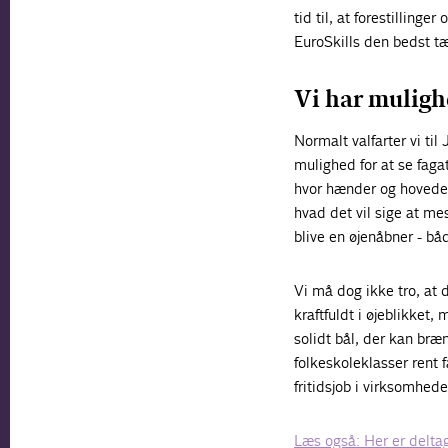
tid til, at forestilli
EuroSkills den bedst t
Vi har mulig
Normalt valfarter vi ti
mulighed for at se faga
hvor hænder og hoveder
hvad det vil sige at me
blive en øjenåbner - bå
Vi må dog ikke tro, at 
kraftfuldt i øjeblikket, 
solidt bål, der kan bræ
folkeskoleklasser rent f
fritidsjob i virksomhed
Læs også: Her er delta