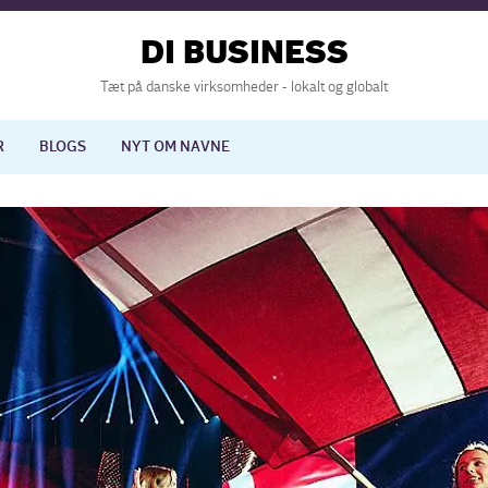
DI BUSINESS
Tæt på danske virksomheder - lokalt og globalt
R
BLOGS
NYT OM NAVNE
lisering
International økonomi
nelse
Europapolitik