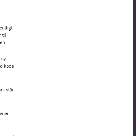
entligt
 til
gen.
 ny
ed kode
rk står
ener.