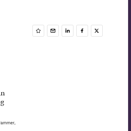
in
og
e rammer,