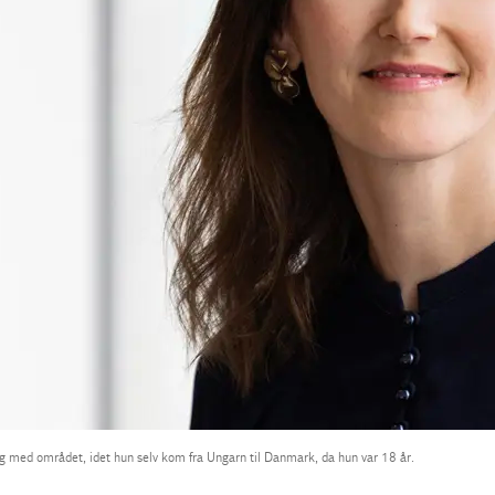
ing med området, idet hun selv kom fra Ungarn til Danmark, da hun var 18 år.