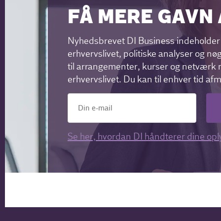
FÅ MERE GAVN 
Nyhedsbrevet DI Business indeholder 
erhvervslivet, politiske analyser og nøg
til arrangementer, kurser og netværk m
erhvervslivet. Du kan til enhver tid af
Se her, hvordan DI håndterer dine opl