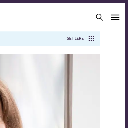
SE FLERE
Arbejdsmiljø
Forskning