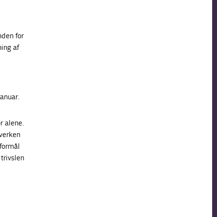
nden for
ing af
anuar.
r alene.
Hverken
 formål
trivslen