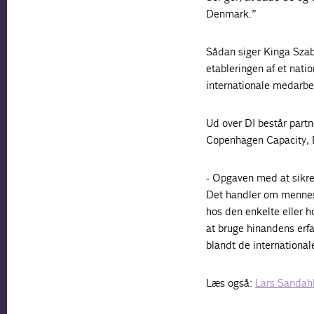
Denmark.”
Sådan siger Kinga Szab
etableringen af et nati
internationale medarbej
Ud over DI består part
Copenhagen Capacity, D
- Opgaven med at sikre 
Det handler om menneske
hos den enkelte eller h
at bruge hinandens erfa
blandt de international
Læs også:
Lars Sandahl