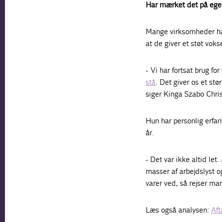
Har mærket det på ege
Mange virksomheder har
at de giver et støt vok
- Vi har fortsat brug f
stå
. Det giver os et st
siger Kinga Szabo Chri
Hun har personlig erfa
år.
- Det var ikke altid le
masser af arbejdslyst o
varer ved, så rejser ma
Læs også analysen:
Aft