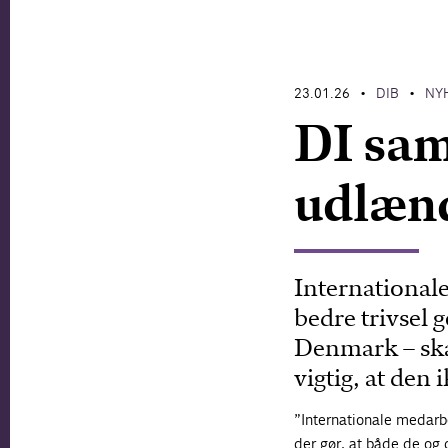
23.01.26
DIB
NY
•
•
DI sam
udlænd
International
bedre trivsel 
Denmark – skab
vigtig, at den 
”Internationale medarbej
der gør, at både de og d