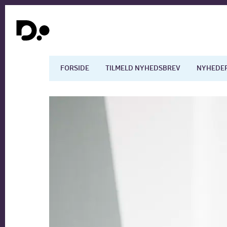
FORSIDE
TILMELD NYHEDSBREV
NYHEDE
Dansk økonomi
Digita
Arbejdsmarkedet
Uddan