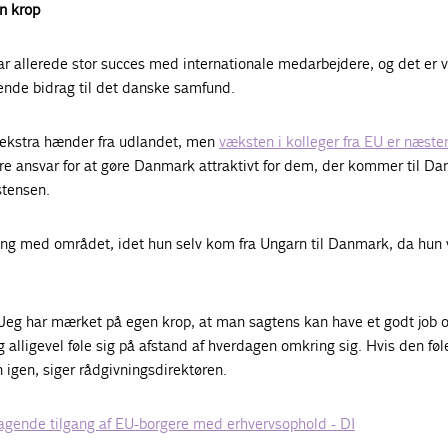
n krop
 allerede stor succes med internationale medarbejdere, og det er v
sende bidrag til det danske samfund.
or ekstra hænder fra udlandet, men
væksten i kolleger fra EU er næsten
ørre ansvar for at gøre Danmark attraktivt for dem, der kommer til D
stensen.
ring med området, idet hun selv kom fra Ungarn til Danmark, da hun 
t. Jeg har mærket på egen krop, at man sagtens kan have et godt job 
g alligevel føle sig på afstand af hverdagen omkring sig. Hvis den føl
n igen, siger rådgivningsdirektøren.
agende tilgang af EU-borgere med erhvervsophold - DI