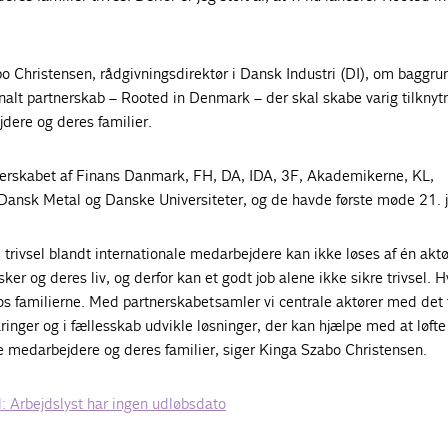
o Christensen, rådgivningsdirektør i Dansk Industri (DI), om baggru
onalt partnerskab – Rooted in Denmark – der skal skabe varig tilknytn
dere og deres familier.
nerskabet af Finans Danmark, FH, DA, IDA, 3F, Akademikerne, KL,
ansk Metal og Danske Universiteter, og de havde første møde 21. j
trivsel blandt internationale medarbejdere kan ikke løses af én aktø
r og deres liv, og derfor kan et godt job alene ikke sikre trivsel. 
os familierne. Med partnerskabet samler vi centrale aktører med det
ringer og i fællesskab udvikle løsninger, der kan hjælpe med at løfte 
e medarbejdere og deres familier, siger Kinga Szabo Christensen.
: Arbejdslyst har ingen udløbsdato