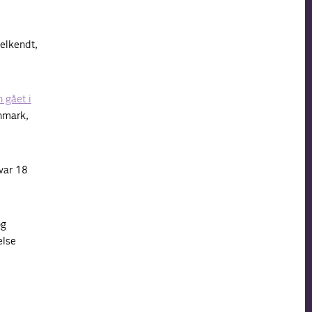
elkendt,
 gået i
anmark,
var 18
og
else