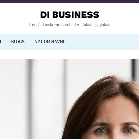
DI BUSINESS
Tæt på danske virksomheder - lokalt og globalt
R
BLOGS
NYT OM NAVNE
lisering
International økonomi
nelse
Europapolitik