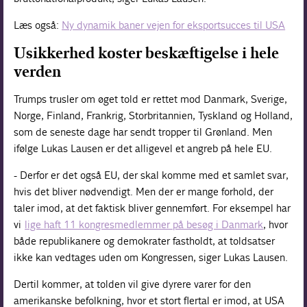
Læs også:
Ny dynamik baner vejen for eksportsucces til USA
Usikkerhed koster beskæftigelse i hele
verden
Trumps trusler om øget told er rettet mod Danmark, Sverige,
Norge, Finland, Frankrig, Storbritannien, Tyskland og Holland,
som de seneste dage har sendt tropper til Grønland. Men
ifølge Lukas Lausen er det alligevel et angreb på hele EU.
- Derfor er det også EU, der skal komme med et samlet svar,
hvis det bliver nødvendigt. Men der er mange forhold, der
taler imod, at det faktisk bliver gennemført. For eksempel har
vi
lige haft 11 kongresmedlemmer på besøg i Danmark
, hvor
både republikanere og demokrater fastholdt, at toldsatser
ikke kan vedtages uden om Kongressen, siger Lukas Lausen.
Dertil kommer, at tolden vil give dyrere varer for den
amerikanske befolkning, hvor et stort flertal er imod, at USA