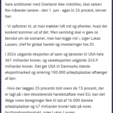
hans ambitioner med Grønland ikke indstilles, skal satsen
fire måneder senere - den 1. juni - øges til 25 procent, skriver
han.
- Vi opfordrer til, at man trækker luft ind og afventer, hvad der
konkret kommer ud af det. Men samtidig skal vi gøre os
bevidst om de scenarier, man kan kigge ind i, siger Lukas
Lausen, chef for global handel og investeringer hos DI.
I 2024 udgjorde eksporten af varer og tjenester til USA hele
361 milliarder kroner, og vareeksporten udgjorde 243,9
milliarder kroner. Det gør USA til Danmarks største
eksportmarked og omkring 100.000 arbejdspladser afhænger
af den.
- Hvis der lægges 25 procents told oveni de 15 procent, der
er lagt på i den eksisterende handelsaftale med EU, kan det
ifølge vores beregninger føre til tab af 16.000 danske
arbejdspladser og 47 milliarder kroner tabt på vores
bruttonationalprodukt, siger Lukas Lausen.