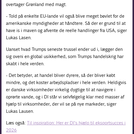
overtager Grønland med magt.
- Told på enkelte EU-lande vil også blive meget bøvlet for de
amerikanske myndigheder at håndtere. Så der er grund til at
have is i maven og afvente de reelle handlinger fra USA, siger
Lukas Lasen.
Uanset hvad Trumps seneste trussel ender ud i, lægger den
sig oveni en global usikkerhed, som Trumps handelskrig har
skabt i hele verden.
- Det betyder, at handel bliver dyrere, så der bliver købt
mindre, og det koster arbejdspladser i hele verden. Heldigvis
er danske virksomheder virkelig dygtige til at navigere i
oprørte vande, og i DI står vi selvfølgelig klar med masser af
hjælp til virksomheder, der vil se på nye markeder, siger
Lukas Lausen.
Læs også:
Til inspiration: Her er DI’s hjælp til eksportsucces i
2026