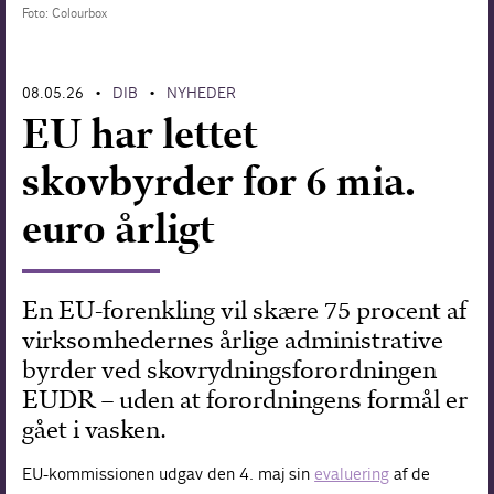
Foto: Colourbox
Forskning
08.05.26
DIB
NYHEDER
•
•
EU har lettet
skovbyrder for 6 mia.
euro årligt
En EU-forenkling vil skære 75 procent af
virksomhedernes årlige administrative
byrder ved skovrydningsforordningen
EUDR – uden at forordningens formål er
gået i vasken.
EU-kommissionen udgav den 4. maj sin
evaluering
af de