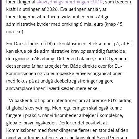
forenklinger af
skovrydningsforordningen EUDR
, som træder i
kraft i slutningen af 2026. Evalueringen anslår, at
forenklingerne vil reducere virksomhedernes årlige
administrative byrder med omkring 6 mia. euro (knap 45
mia. kr.).
For Dansk Industri (DI) er konklusionen et eksempel på, at EU
kan skrue på de administrative krav og samtidig fastholde
den grønne målsætning. Det er en balance, som DI gennem
det seneste år har arbejdet for. Både direkte over for EU-
kommissionen og via europæiske erhvervsorganisationer –
med fokus på at undgå dobbeltregistreringer og gøre
ansvarsplaceringen i værdikæden mere enkel.
- Vi bakker fuldt op om intentionen om at bremse EU’s bidrag
til global skovrydning. Men reguleringen skal også kunne
fungere i praksis, når virksomheder arbejder i komplekse,
globale forsyningskæder. Derfor er det positivt, at
Kommissionen med forenklingerne fjerner en stor del af den
unødige administration, siger chefkonsulent Sven Pedersen.