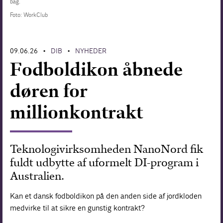
bag.
Foto: WorkClub
Forskning
09.06.26
DIB
NYHEDER
•
•
Fodboldikon åbnede
døren for
millionkontrakt
Teknologivirksomheden NanoNord fik
fuldt udbytte af uformelt DI-program i
Australien.
Kan et dansk fodboldikon på den anden side af jordkloden
medvirke til at sikre en gunstig kontrakt?