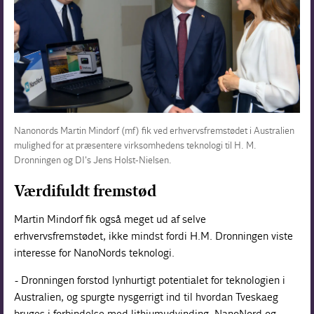
Nanonords Martin Mindorf (mf) fik ved erhvervsfremstødet i Australien
mulighed for at præsentere virksomhedens teknologi til H. M.
Dronningen og DI's Jens Holst-Nielsen.
Værdifuldt fremstød
Martin Mindorf fik også meget ud af selve
erhvervsfremstødet, ikke mindst fordi H.M. Dronningen viste
interesse for NanoNords teknologi.
- Dronningen forstod lynhurtigt potentialet for teknologien i
Australien, og spurgte nysgerrigt ind til hvordan Tveskaeg
bruges i forbindelse med lithiumudvinding. NanoNord og