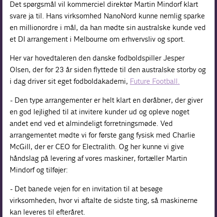
Det spørgsmål vil kommerciel direktør Martin Mindorf klart
svare ja til. Hans virksomhed NanoNord kunne nemlig sparke
en millionordre i mål, da han mødte sin australske kunde ved
et DI arrangement i Melbourne om erhvervsliv og sport.
Her var hovedtaleren den danske fodboldspiller Jesper
Olsen, der for 23 år siden flyttede til den australske storby og
i dag driver sit eget fodboldakademi,
Future Football.
- Den type arrangementer er helt klart en døråbner, der giver
en god lejlighed til at invitere kunder ud og opleve noget
andet end ved et almindeligt forretningsmøde. Ved
arrangementet mødte vi for første gang fysisk med Charlie
McGill, der er CEO for Electralith. Og her kunne vi give
håndslag på levering af vores maskiner, fortæller Martin
Mindorf og tilføjer:
- Det banede vejen for en invitation til at besøge
virksomheden, hvor vi aftalte de sidste ting, så maskinerne
kan leveres til efteråret.