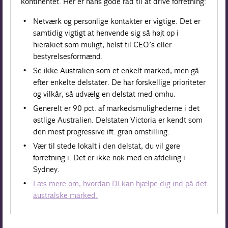
kontinentet. Her er hans gode råd til at drive forretning:
Netværk og personlige kontakter er vigtige. Det er
samtidig vigtigt at henvende sig så højt op i
hierakiet som muligt, helst til CEO’s eller
bestyrelsesformænd.
Se ikke Australien som et enkelt marked, men gå
efter enkelte delstater. De har forskellige prioriteter
og vilkår, så udvælg en delstat med omhu.
Generelt er 90 pct. af markedsmulighederne i det
østlige Australien. Delstaten Victoria er kendt som
den mest progressive ift. grøn omstilling.
Vær til stede lokalt i den delstat, du vil gøre
forretning i. Det er ikke nok med en afdeling i
Sydney.
Læs mere om, hvordan DI kan hjælpe dig ind på det
australske marked.