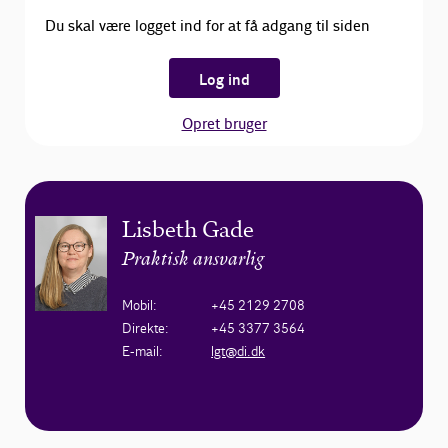
Du skal være logget ind for at få adgang til siden
Log ind
Opret bruger
Lisbeth Gade
Praktisk ansvarlig
Mobil
:
+45 2129 2708
Direkte
:
+45 3377 3564
E-mail
:
lgt@di.dk