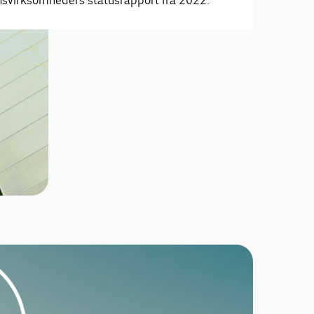
svirksomheders statusrapport fra 2022.