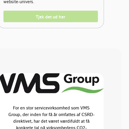
website-univers.
Tjek det ud her
For en stor servicevirksomhed som VMS
Group, der inden for få år omfattes af CSRD-
direktivet, har det været værdifuldt at få
konkrete tal på virksomhedens CO2-