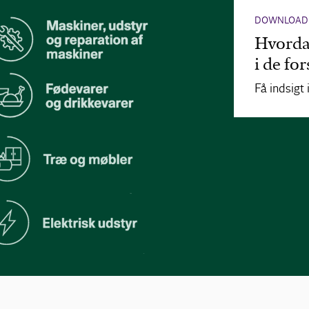
DOWNLOAD
Hvorda
i de fo
Få indsigt 