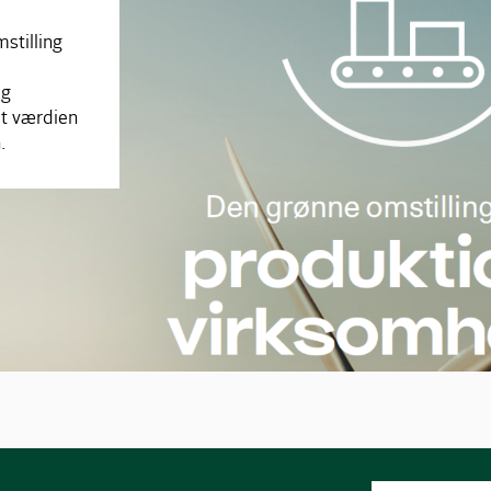
stilling
ig
et værdien
.