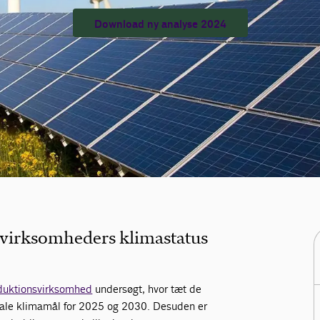
Download ny analyse 2024
svirksomheders klimastatus
duktionsvirksomhed
undersøgt, hvor tæt de
nale klimamål for 2025 og 2030. Desuden er