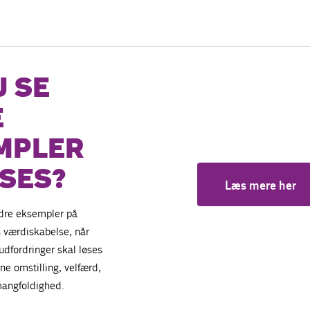
U SE
E
MPLER
ASES?
Læs mere her
dre eksempler på
 værdiskabelse, når
udfordringer skal løses
ne omstilling, velfærd,
 mangfoldighed.