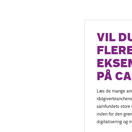
VIL D
FLER
EKSE
PÅ C
Læs de mange an
rådgiverbranchens
samfundets store 
inden for den grøn
digitalisering og