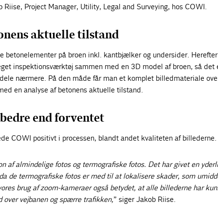
 Riise, Project Manager, Utility, Legal and Surveying, hos COWI.
onens aktuelle tilstand
le betonelementer på broen inkl. kantbjælker og undersider. Herefte
eget inspektionsværktøj sammen med en 3D model af broen, så det 
tdele nærmere. På den måde får man et komplet billedmateriale over
ed en analyse af betonens aktuelle tilstand.
 bedre end forventet
de COWI positivt i processen, blandt andet kvaliteten af billederne.
n af almindelige fotos og termografiske fotos. Det har givet en yderl
, da de termografiske fotos er med til at lokalisere skader, som umidd
 vores brug af zoom-kameraer også betydet, at alle billederne har kun
nd over vejbanen og spærre trafikken,
” siger Jakob Riise.