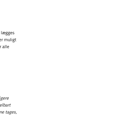
r lægges
er muligt
 alle
igere
elbart
ne tages,