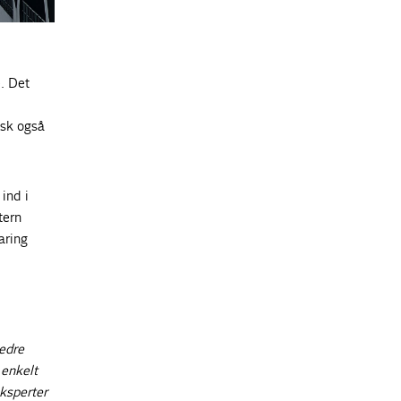
. Det
isk også
 ind i
tern
aring
bedre
 enkelt
eksperter