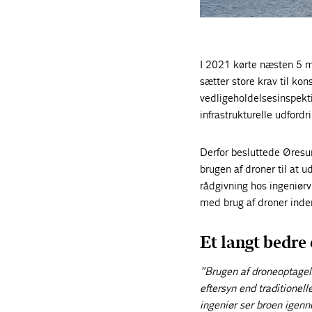
I 2021 kørte næsten 5 m
sætter store krav til ko
vedligeholdelsesinspekti
infrastrukturelle udfordr
Derfor besluttede Øresund
brugen af droner til at 
rådgivning hos ingeniø
med brug af droner inden
Et langt bedre 
”Brugen af droneoptagelse
eftersyn end traditionelle
ingeniør ser broen igenne