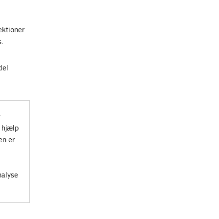
ektioner
s.
del
r
 hjælp
en er
nalyse