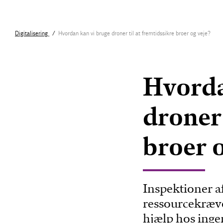
Digitalisering
Hvordan kan vi bruge droner til at fremtidssikre broer og veje?
Hvorda
droner 
broer o
Inspektioner a
ressourcekræv
hjælp hos ing