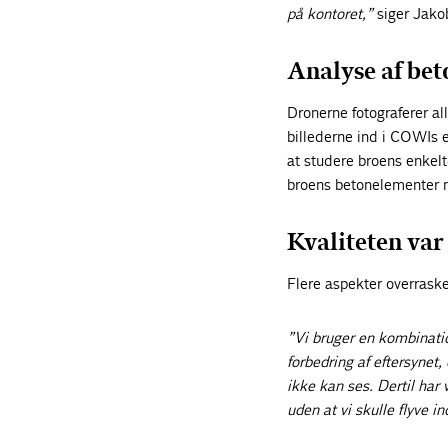
på kontoret,”
siger Jakob
Analyse af bet
Dronerne fotograferer al
billederne ind i COWIs 
at studere broens enkel
broens betonelementer m
Kvaliteten var
Flere aspekter overraske
”Vi bruger en kombinatio
forbedring af eftersynet
ikke kan ses. Dertil har
uden at vi skulle flyve i