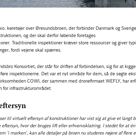
io. køretøjer over Øresundsbroen, der forbinder Danmark og Sverige
nstruktionen, og der skal derfor løbende foretages
oner. Traditionelle inspektioner kræver store ressourcer og giver typ
inger, fordi vejene skal spærres.
sbro Konsortiet, der står for driften af forbindelsen, sig for at kigge
udføre inspektionerne. Det var et nyt område for dem, så de søgte eks
rvirksomheden COWI, der sammen med dronefirmaet WEFLY, har erf
 for infrastrukturområdet.
eftersyn
r til virtuelt eftersyn af konstruktioner har vist sig at give et langt 
 eftersyn, hvor der bruges lift eller erhvervsklatring. I stedet for at én
m ’i marken’, kan alle detaljer på broen nu studeres nøjere af flere 