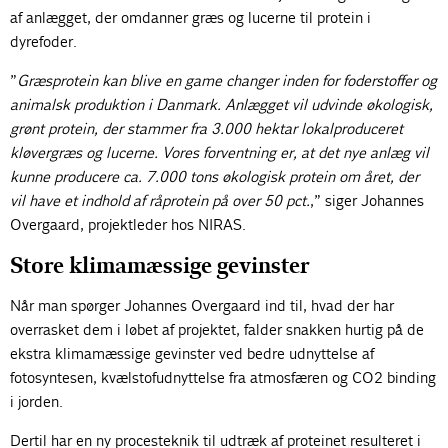
af anlægget, der omdanner græs og lucerne til protein i
dyrefoder.
”
Græsprotein kan blive en game changer inden for foderstoffer og
animalsk produktion i Danmark. Anlægget vil udvinde økologisk,
grønt protein, der stammer fra 3.000 hektar lokalproduceret
kløvergræs og lucerne. Vores forventning er, at det nye anlæg vil
kunne producere ca. 7.000 tons økologisk protein om året, der
vil have et indhold af råprotein på over 50 pct.
,” siger Johannes
Overgaard, projektleder hos NIRAS.
Store klimamæssige gevinster
Når man spørger Johannes Overgaard ind til, hvad der har
overrasket dem i løbet af projektet, falder snakken hurtig på de
ekstra klimamæssige gevinster ved bedre udnyttelse af
fotosyntesen, kvælstofudnyttelse fra atmosfæren og CO2 binding
i jorden.
Dertil har en ny procesteknik til udtræk af proteinet resulteret i