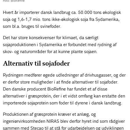
Foto: BioRefine
Hvert år importerer dansk landbrug ca. 50.000 tons økologisk
soja og 1,6-1,7 mio. tons ikke-økologisk soja fra Sydamerika,
som bl.a. bruges til svinefoder.
Det har store konsekvenser for klimaet, da særligt
sojaproduktionen i Sydamerika er forbundet med rydning af
skov- og naturområder for at kunne plante sojaen.
Alternativ til sojafoder
Rydningen medfører øgede udledninger af drivhusgasser, og der
er derfor store muligheder i at finde alternativer til sojafoder.
Den danske producent BioRefine har fundet et af disse
alternativer i græsprotein, der i et vidst omfang kan erstatte den
importerede sojaprotein som foder til dyrene i dansk landbrug.
Produktionen af græsprotein kræver et anlæg, og
ingeniørvirksomheden NIRAS blev derfor hyret ind som rådgiver
sammen med Stecao til at stå for udarbejdelsen og udviklingen