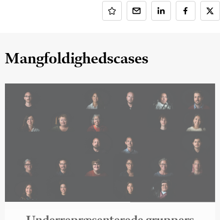
Mangfoldighedscases
Underrepræsenterede gruppers