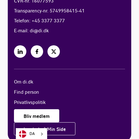
CVR-nr. 16077593
Transparency-nr. 5749958415-41
Telefon: +45 3377 3377
E-mail:
di@di.dk
Om di.dk
Find person
Privatlivspolitik
Bliv medlem
Log ind på Min Side
DA