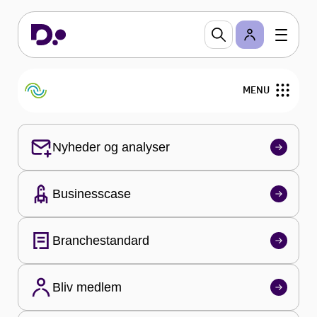
Brancheforeningen for
Vask og Tekstiludlejning
(BVT)
En faglig interesse- og serviceorganisation for
MENU
industrielt drevne vaskerier i den private og
offentlige sektor, samt leverandører til vaskerier.
Nyheder og analyser
Nyheder og analyser
Businesscase
Businesscase
Branchestandard
Branchestandard
Bliv medlem
Om BVT og ADV
Bliv medlem