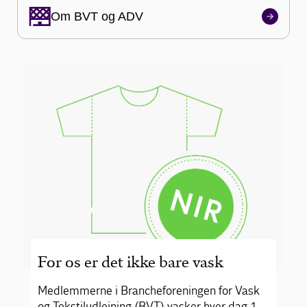
Om BVT og ADV
For os er det ikke bare vask
Medlemmerne i Brancheforeningen for Vask
og Tekstiludlejning (BVT) vasker hver dag 1