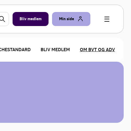
Bliv medlem
Min side
CHESTANDARD
BLIV MEDLEM
OM BVT OG ADV