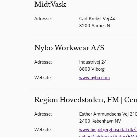
MidtVask
Adresse:
Carl Krebs' Vej 44
8200 Aarhus N
Nybo Workwear A/S
Adresse:
Industrivej 24
8800 Viborg
Website:
www.nybo.com
Region Hovedstaden, FM | Cent
Adresse:
Esther Ammundsens Vej 21
2400 København NV
Website:
www.bispebjerghospital.dk/a
enhed/sektioner/Sider/FM-V