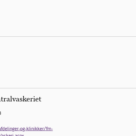
ralvaskeriet
B
fdelinger-og-klinikker/fm-
askeri.aspx