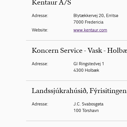
Kentaur A/S
Adresse:
Blytækkervej 20, Erritsø
7000 Fredericia
Website:
www.kentaur.com
Koncern Service - Vask - Holb
Adresse:
Gl Ringstedvej 1
4300 Holbæk
Landssjúkrahúsið, Fýrisitingen
Adresse:
J.C. Svabosgøta
100 Tórshavn