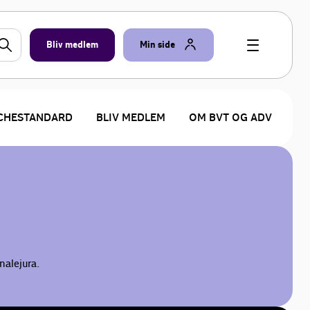
Bliv medlem
Min side
CHESTANDARD
BLIV MEDLEM
OM BVT OG ADV
nalejura.