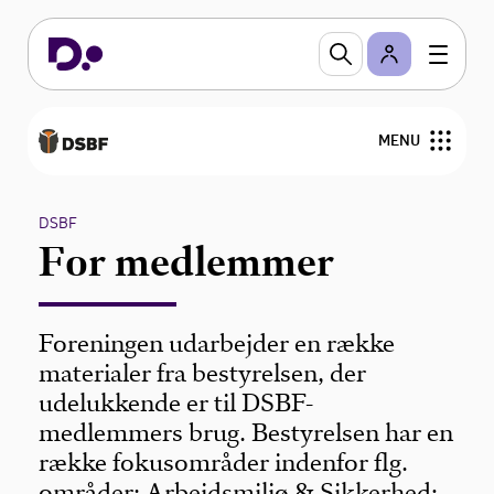
MENU
Medlemmer
DSBF
For medlemmer
Bestyrelse
Om DSBF
Foreningen udarbejder en række
materialer fra bestyrelsen, der
Værd at vide
udelukkende er til DSBF-
medlemmers brug. Bestyrelsen har en
For medlemmer
række fokusområder indenfor flg.
områder: Arbejdsmiljø & Sikkerhed;
Kontakt