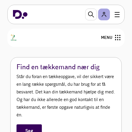
Tækkelauget
Velkommen til Tækkelaugets hjemmeside, hvor du
MENU
kan lade dig både inspirere og informere om et af
Danmarks mest økologisk bevidste erhverv.
Find din tækkemand
Find en tækkemand nær dig
Om stråtag
Står du foran en tækkeopgave, vil der sikkert være
en lang række spørgsmål, du har brug for at få
Om Tækkelauget
besvaret. Det kan din tækkemand hjælpe dig med.
Og har du ikke allerede en god kontakt til en
Bliv medlem
tækkemand, er første opgave naturligvis at finde
én.
For medlemmer
Søg
Nyheder