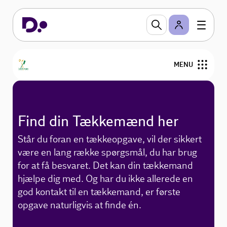
MENU
Find din tækkemand
Find din Tækkemænd her
Om stråtag
Står du foran en tækkeopgave, vil der sikkert
Om Tækkelauget
være en lang række spørgsmål, du har brug
for at få besvaret. Det kan din tækkemand
Bliv medlem
hjælpe dig med. Og har du ikke allerede en
god kontakt til en tækkemand, er første
For medlemmer
opgave naturligvis at finde én.
Nyheder