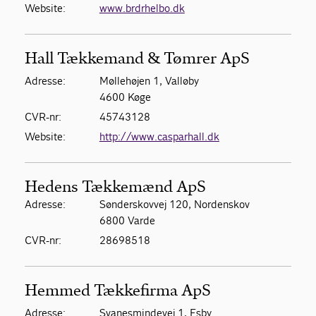
Website:
www.brdrhelbo.dk
Hall Tækkemand & Tømrer ApS
Adresse:
Møllehøjen 1, Valløby
4600 Køge
CVR-nr:
45743128
Website:
http://www.casparhall.dk
Hedens Tækkemænd ApS
Adresse:
Sønderskovvej 120, Nordenskov
6800 Varde
CVR-nr:
28698518
Hemmed Tækkefirma ApS
Adresse:
Svanesmindevej 1, Esby