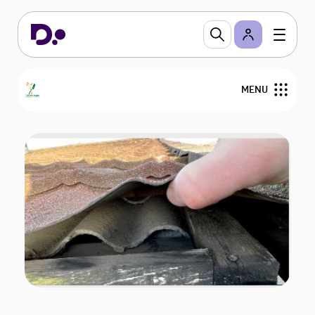
MENU
Find din tækkemand
Om stråtag
Om Tækkelauget
Bliv medlem
For medlemmer
Nyheder