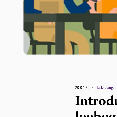
20.04.23
Tækkelauget
•
Introdu
logbog