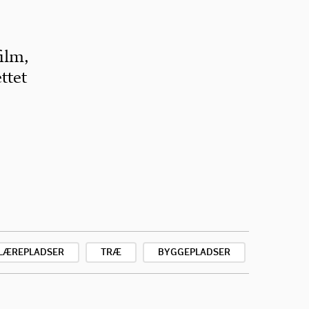
ilm,
ttet
LÆREPLADSER
TRÆ
BYGGEPLADSER