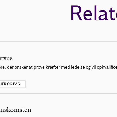
Relat
ursus
, der ønsker at prøve kræfter med ledelse og vil opkvalificere
HER OG FAG
enskomsten