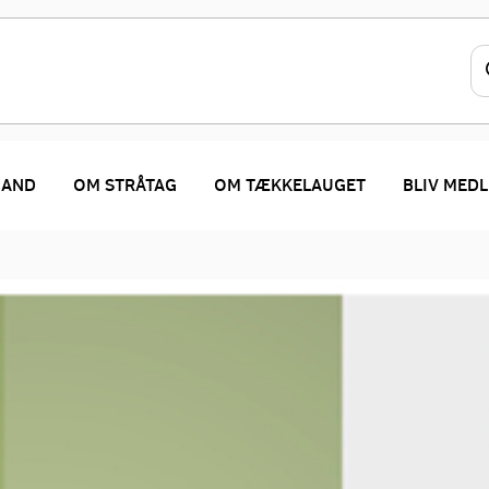
MAND
OM STRÅTAG
OM TÆKKELAUGET
BLIV MED