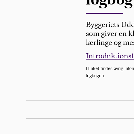
Byggeriets Udd
som giver en kl
lærlinge og mes
Introduktionsfi
I linket findes øvrig in
logbogen.