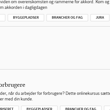
af viden om overenskomsten og rammerne for akkord. Kom og
 om akkorden i dagligdagen
BYGGEPLADSER
BRANCHER OG FAG
JURA
forbrugere
eder, når du arbejder for forbrugere? Dette onlinekursus sætte
kter med din kunde.
RISERET
BYGGEPLADSER
BRANCHER OG FAG