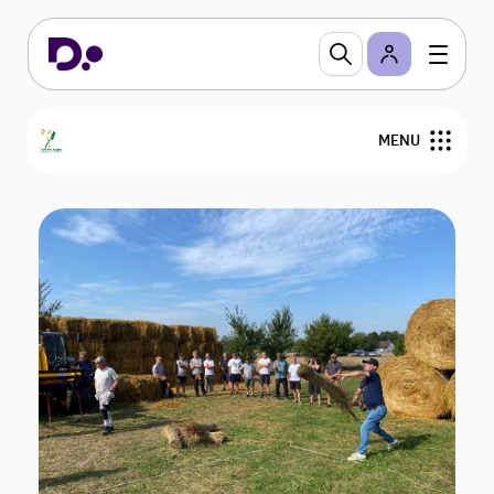
MENU
Find din tækkemand
Om stråtag
Om Tækkelauget
Bliv medlem
For medlemmer
Nyheder