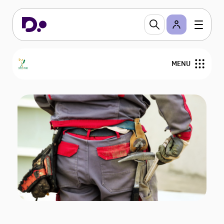
MENU
Find din tækkemand
Om stråtag
Om Tækkelauget
Bliv medlem
For medlemmer
Nyheder