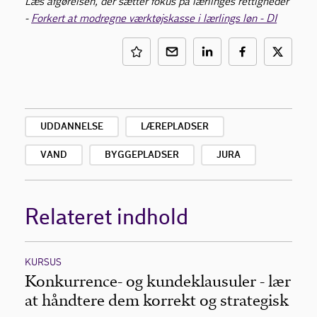
Læs afgørelsen, der sætter fokus på lærlinges rettigheder
-
Forkert at modregne værktøjskasse i lærlings løn - DI
UDDANNELSE
LÆREPLADSER
VAND
BYGGEPLADSER
JURA
Relateret indhold
KURSUS
Konkurrence- og kundeklausuler - lær
at håndtere dem korrekt og strategisk