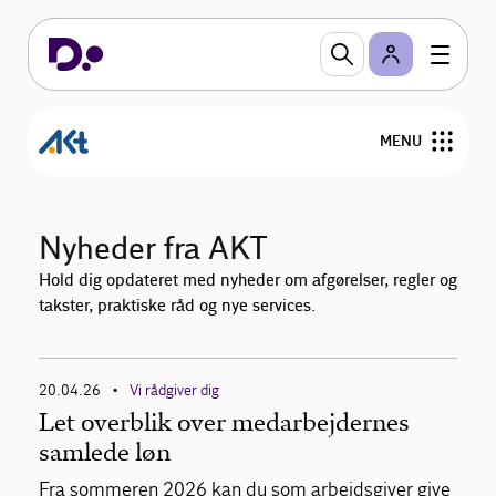
MENU
Om AKT
Nyheder fra AKT
Nyheder
Hold dig opdateret med nyheder om afgørelser, regler og
takster, praktiske råd og nye services.
Overenskomster og personalejura
Viden om
20.04.26
Vi rådgiver dig
•
Let overblik over medarbejdernes
samlede løn
Fra sommeren 2026 kan du som arbejdsgiver give