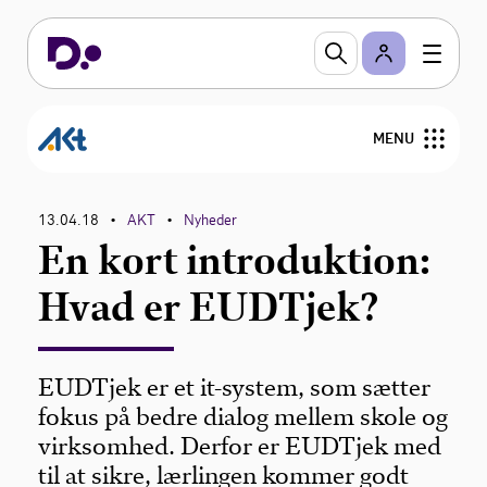
MENU
Om AKT
13.04.18
AKT
Nyheder
•
•
En kort introduktion:
Nyheder
Hvad er EUDTjek?
Overenskomster og personalejura
Viden om
EUDTjek er et it-system, som sætter
fokus på bedre dialog mellem skole og
virksomhed. Derfor er EUDTjek med
til at sikre, lærlingen kommer godt