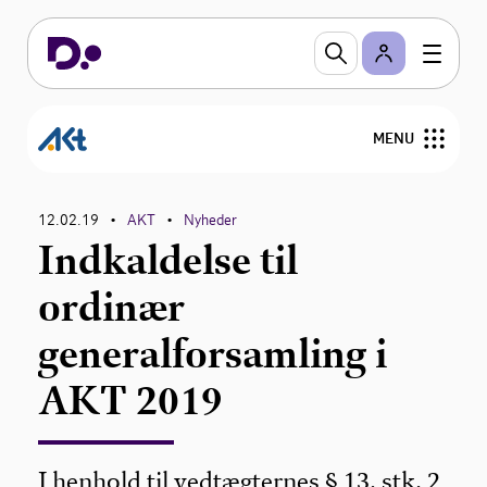
MENU
Om AKT
12.02.19
AKT
Nyheder
•
•
Indkaldelse til
Nyheder
ordinær
Overenskomster og personalejura
generalforsamling i
Viden om
AKT 2019
I henhold til vedtægternes § 13, stk. 2