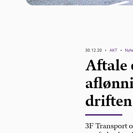
30.12.20
AKT
Nyh
•
•
Aftale
aflønn
drifte
3F Transport 