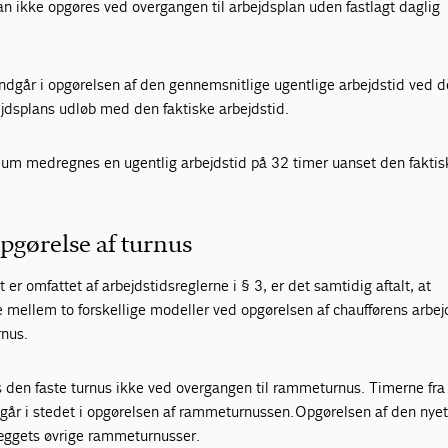
n ikke opgøres ved overgangen til arbejdsplan uden fastlagt daglig
indgår i opgørelsen af den gennemsnitlige ugentlige arbejdstid ved 
jdsplans udløb med den faktiske arbejdstid.
m medregnes en ugentlig arbejdstid på 32 timer uanset den faktis
pgørelse af turnus
t er omfattet af arbejdstidsreglerne i § 3, er det samtidig aftalt, at
mellem to forskellige modeller ved opgørelsen af chaufførens arbej
rnus.
 den faste turnus ikke ved overgangen til rammeturnus. Timerne fra
dgår i stedet i opgørelsen af rammeturnussen. Opgørelsen af den nye
æggets øvrige rammeturnusser.