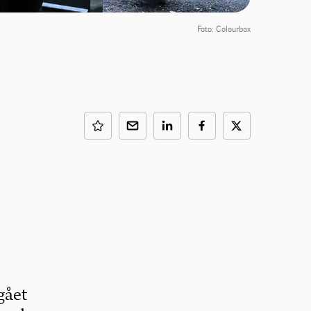
Foto: Colourbox
gået