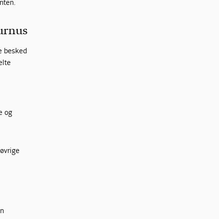
nten.
turnus
ve besked
elte
e og
 øvrige
en