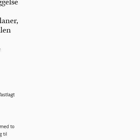
ggelse
laner,
alen
e
fastlagt
 med to
 til