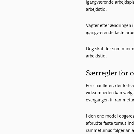
igangværende arbejdspla
arbejdstid.
Vagter efter ændringen 
igangværende faste arbe
Dog skal der som minimu
arbejdstid.
Særregler for o
For chauffører, der fortsa
virksomheden kan vælge 
overgangen til rammetu
I den ene model opgøres
afbrudte faste turnus in
rammeturnus følger anl