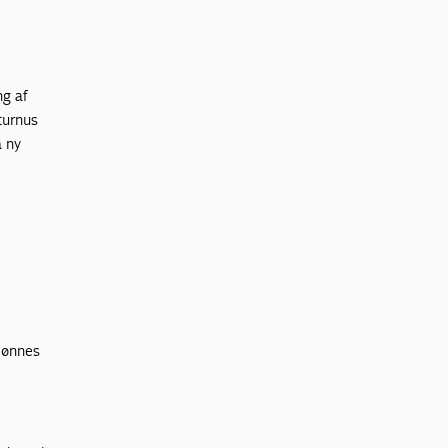
g af
turnus
å ny
flønnes