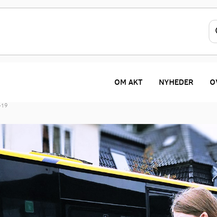
OM AKT
NYHEDER
O
D-19