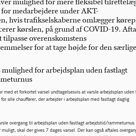
giver mulighed for mere fleksibel tilrettelæ
n for medarbejdere under AKT-
, hvis trafikselskaberne omlægger kørep
erer kørslen, på grund af COVID-19. Aft
at tilpasse overenskomstens
temmelser for at tage højde for den særlig
 mulighed for arbejdsplan uden fastlagt
mmeturnus
or med et forkortet varsel undtagelsesvis at varsle arbejdsplan uden 
or alle chauffører, der arbejder i arbejdsplan med fastlagt daglig
arsle overgang til arbejdsplan uden fastlagt arbejdstid/rammeturnus
r muligt, skal der gives 7 dages varsel. Der kan også aftales overgang