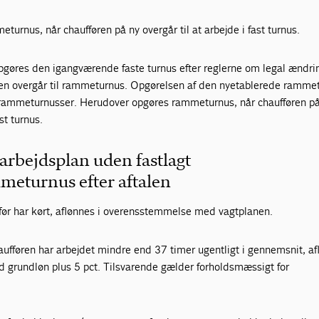
urnus, når chaufføren på ny overgår til at arbejde i fast turnus.
øres den igangværende faste turnus efter reglerne om legal ændrin
en overgår til rammeturnus. Opgørelsen af den nyetablerede ramme
 rammeturnusser. Herudover opgøres rammeturnus, når chaufføren p
ast turnus.
arbejdsplan uden fastlagt
meturnus efter aftalen
før har kørt, aflønnes i overensstemmelse med vagtplanen.
aufføren har arbejdet mindre end 37 timer ugentligt i gennemsnit, a
grundløn plus 5 pct. Tilsvarende gælder forholdsmæssigt for