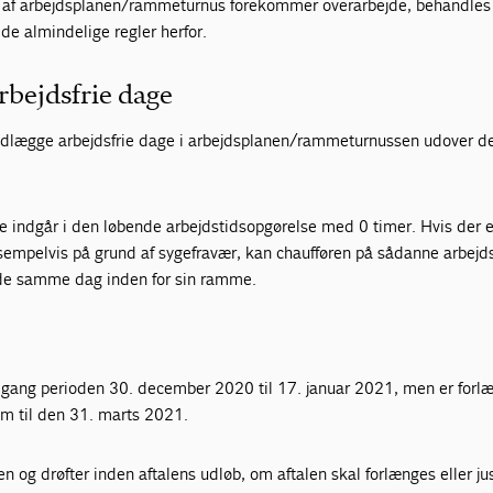
 af arbejdsplanen/rammeturnus forekommer overarbejde, behandles 
 almindelige regler herfor.
rbejdsfrie dage
indlægge arbejdsfrie dage i arbejdsplanen/rammeturnussen udover d
e indgår i den løbende arbejdstidsopgørelse med 0 timer. Hvis der e
sempelvis på grund af sygefravær, kan chaufføren på sådanne arbejds
jde samme dag inden for sin ramme.
 omgang perioden 30. december 2020 til 17. januar 2021, men er forl
em til den 31. marts 2021.
en og drøfter inden aftalens udløb, om aftalen skal forlænges eller ju