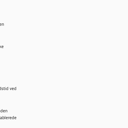
den
ke
dstid ved
 den
tablerede