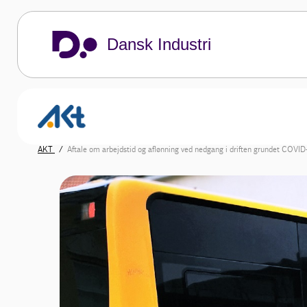
Dansk Industri
AKT
Aftale om arbejdstid og aflønning ved nedgang i driften grundet COVI