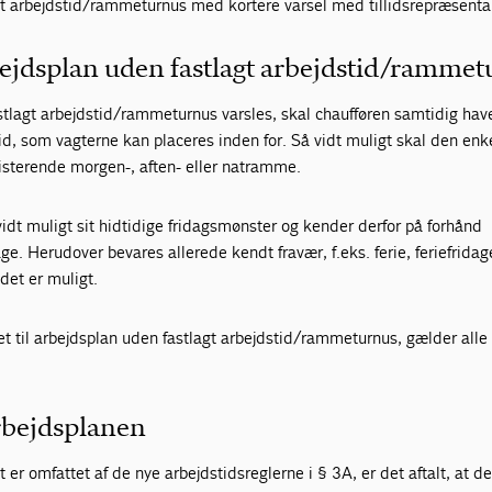
gt arbejdstid/rammeturnus med kortere varsel med tillidsrepræsenta
bejdsplan uden fastlagt arbejdstid/ramme
stlagt arbejdstid/rammeturnus varsles, skal chaufføren samtidig ha
, som vagterne kan placeres inden for. Så vidt muligt skal den enk
isterende morgen-, aften- eller natramme.
idt muligt sit hidtidige fridagsmønster og kender derfor på forhånd
ge. Herudover bevares allerede kendt fravær, f.eks. ferie, feriefridag
det er muligt.
et til arbejdsplan uden fastlagt arbejdstid/rammeturnus, gælder alle
rbejdsplanen
at er omfattet af de nye arbejdstidsreglerne i § 3A, er det aftalt, at d