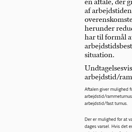
en aftale, der 
af arbejdstide
overenskomsten
herunder reduc
har til formål 
arbejdstidsbes
situation.
Undtagelsesvis
arbejdstid/ra
Aftalen giver mulighed f
arbejdstid/rammeturnus f
arbejdstid/fast turnus.
Der er mulighed for at v
dages varsel. Hvis det e