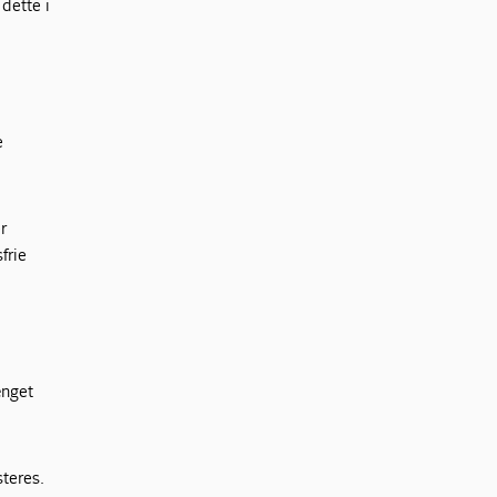
dette i
e
r
frie
ænget
steres.