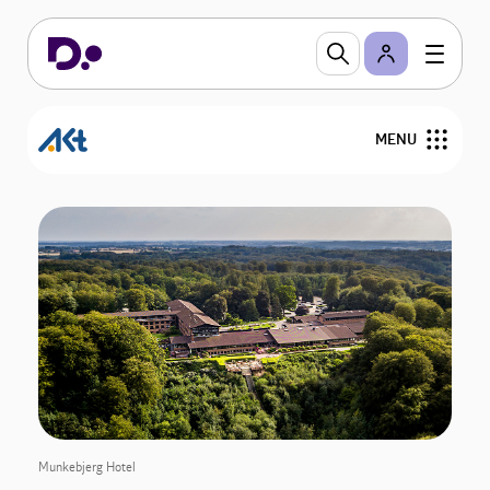
MENU
Om AKT
Nyheder
Overenskomster og personalejura
Viden om
Munkebjerg Hotel