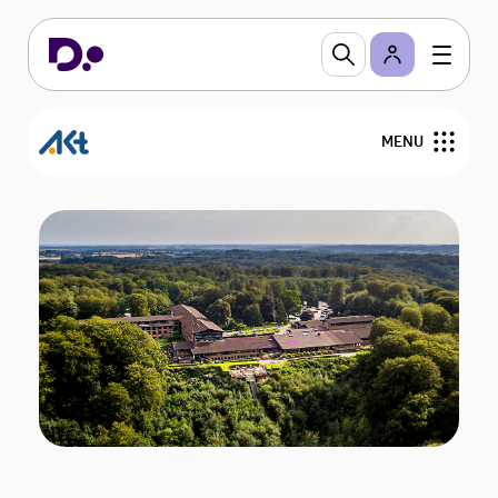
MENU
Om AKT
Nyheder
Overenskomster og personalejura
Viden om