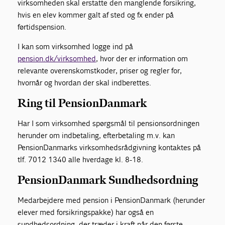
virksomheden skal erstatte den manglende forsikring,
hvis en elev kommer galt af sted og fx ender på
førtidspension.
I kan som virksomhed logge ind på
pension.dk/virksomhed
, hvor der er information om
relevante overenskomstkoder, priser og regler for,
hvornår og hvordan der skal indberettes.
Ring til PensionDanmark
Har I som virksomhed spørgsmål til pensionsordningen
herunder om indbetaling, efterbetaling m.v. kan
PensionDanmarks virksomhedsrådgivning kontaktes på
tlf. 7012 1340 alle hverdage kl. 8-18.
PensionDanmark Sundhedsordning
Medarbejdere med pension i PensionDanmark (herunder
elever med forsikringspakke) har også en
sundhedsordning, der træder i kraft når den første