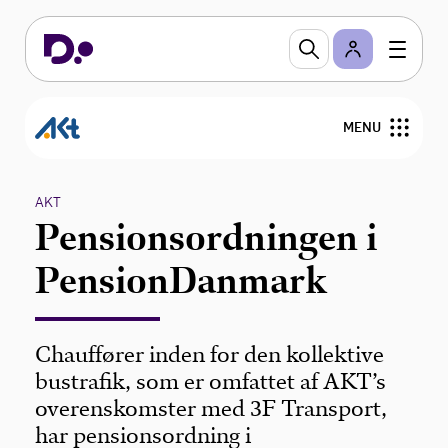
MENU
Om AKT
AKT
Pensionsordningen i
Nyheder
PensionDanmark
Overenskomster og personalejura
Viden om
Chauffører inden for den kollektive
bustrafik, som er omfattet af AKT’s
overenskomster med 3F Transport,
har pensionsordning i