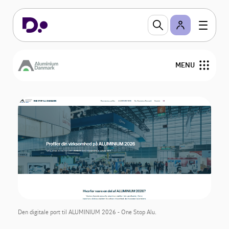
MENU
Om os
Nyheder
Arrangementer
Medlemmer
Bestyrelse
Den digitale port til ALUMINIUM 2026 - One Stop Alu.
Kontakt